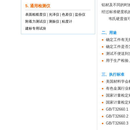
铝材及不同的时
5. 通用检测仪
经过标准硬度机
表面粗糙度仪
|
光泽仪
|
色差仪
|
盐份仪
韦氏硬度值可换
附着力测试仪
|
测振仪
|
粘度计
建标专用试块
二、用途
确定工件有无
●
确定工件是否
●
测试不便送到
●
用于生产检验
●
三、执行标准
美国材料学会标
●
有色金属行业标准
●
国家计量检定规
●
国家计量检定规
●
GB/T326
●
GB/T326
●
GB/T326
●