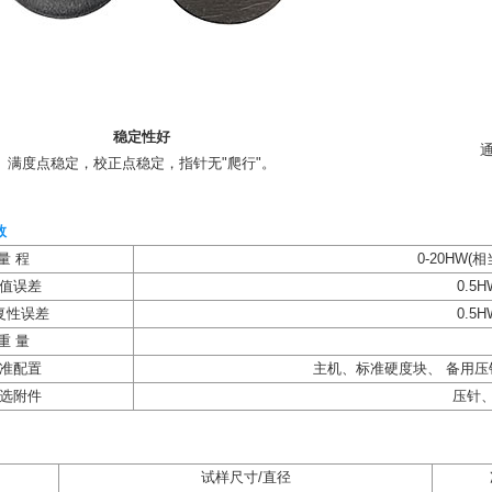
稳定性好
满度点稳定，校正点稳定，指针无"爬行"。
数
量 程
0-20HW(相
值误差
0.5H
复性误差
0.5H
重 量
准配置
主机、标准硬度块、 备用压
选附件
压针
试样尺寸/直径