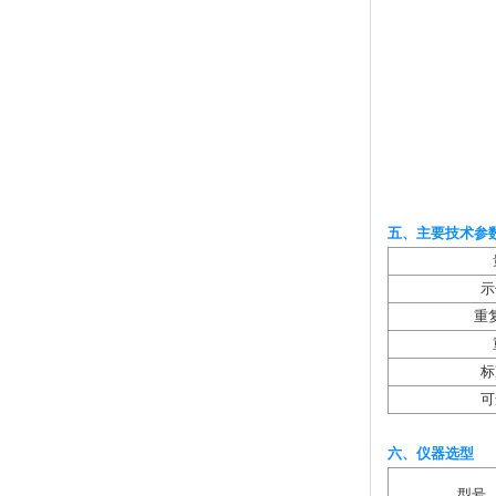
五、主要技术参
示
重
标
可
六、仪器选型
型号