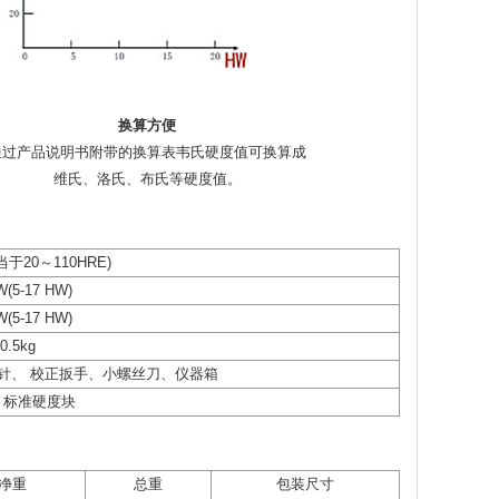
换算方便
通过产品说明书附带的换算表韦氏硬度值可换算成
维氏、洛氏、布氏等硬度值。
当于20～110HRE)
W(5-17 HW)
W(5-17 HW)
0.5kg
针、 校正扳手、小螺丝刀、仪器箱
、标准硬度块
净重
总重
包装尺寸