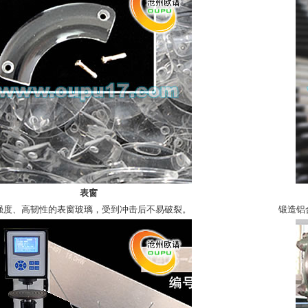
表窗
强度、高韧性的表窗玻璃，受到冲击后不易破裂。
锻造铝