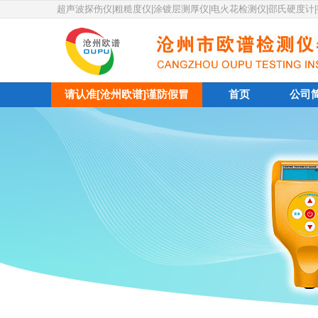
超声波探伤仪|粗糙度仪|涂镀层测厚仪|电火花检测仪|邵氏硬度计
请认准[沧州欧谱]谨防假冒
首页
公司