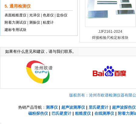
5. 通用检测仪
表面粗糙度仪
|
光泽仪
|
色差仪
|
盐份仪
附着力测试仪
|
测振仪
|
粘度计
建标专用试块
JJF2161-2024
焊接检验尺检定标准块
如果有什么意见和建议，请与我们联系。
版权所有：沧州市欧谱检测仪器有限公司 Copyright
热销产品导航：
测厚仪
|
超声波测厚仪
|
里氏硬度计
|
超声波探伤仪
磁粉探伤仪
|
巴氏硬度计
|
粗糙度仪
|
在线测厚仪
|
附着力测