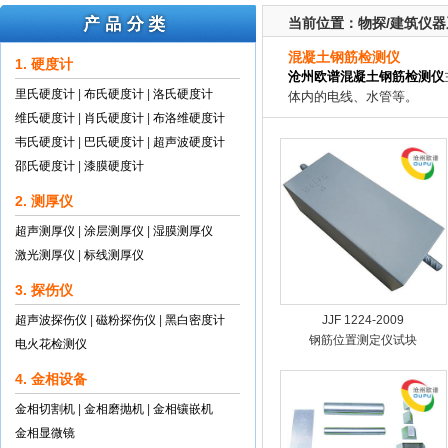
当前位置：
物探/建筑仪
混凝土钢筋检测仪
1. 硬度计
沧州欧谱混凝土钢筋检测仪
里氏硬度计
|
布氏硬度计
|
洛氏硬度计
体内的电线、水管等。
维氏硬度计
|
肖氏硬度计
|
布洛维硬度计
韦氏硬度计
|
巴氏硬度计
|
超声波硬度计
邵氏硬度计
|
漆膜硬度计
2. 测厚仪
超声测厚仪
|
涂层测厚仪
|
湿膜测厚仪
激光测厚仪
|
标线测厚仪
3. 探伤仪
超声波探伤仪
|
磁粉探伤仪
|
黑白密度计
JJF 1224-2009
钢筋位置测定仪试块
电火花检测仪
4. 金相设备
金相切割机
|
金相磨抛机
|
金相镶嵌机
金相显微镜