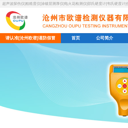
超声波探伤仪|粗糙度仪|涂镀层测厚仪|电火花检测仪|邵氏硬度计|韦氏硬度计
请认准[沧州欧谱]谨防假冒
首页
公司简介