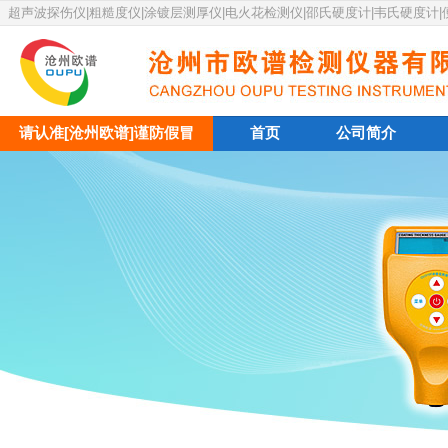
超声波探伤仪|粗糙度仪|涂镀层测厚仪|电火花检测仪|邵氏硬度计|韦氏硬度计
请认准[沧州欧谱]谨防假冒
首页
公司简介