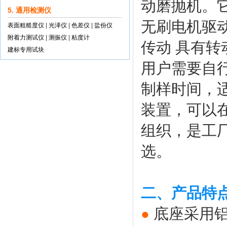
动磨抛机。
5. 通用检测仪
无刷电机驱
表面粗糙度仪
|
光泽仪
|
色差仪
|
盐份仪
附着力测试仪
|
测振仪
|
粘度计
传动 具有
建标专用试块
用户需要自
制样时间，
装置，可以
组织，是工
选。
二、产品特
底座采用
●