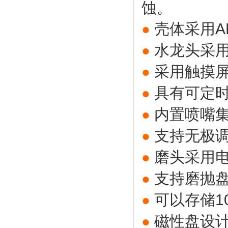
蚀。
壳体采用A
●
水龙头采
●
采用触摸
●
具有可定
●
内置喷嘴
●
支持无极
●
磨头采用
●
支持磨抛
●
可以存储1
●
磁性盘设
●