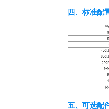
四、标准配
磨
400
800
120
带
随
五、可选配