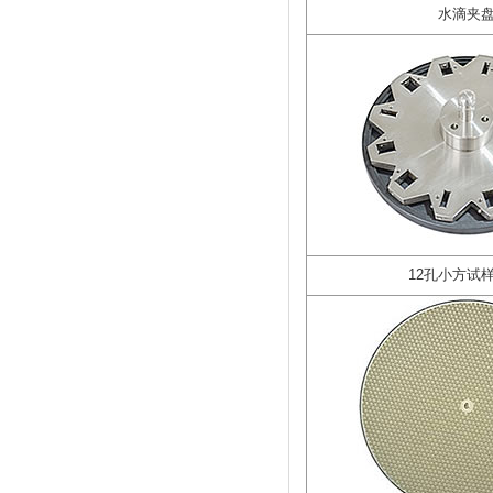
水滴夹
12孔小方试