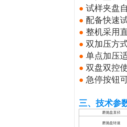
试样夹盘
●
配备快速
●
整机采用
●
双加压方
●
单点加压适
●
双盘双控
●
急停按钮
●
三、技术参
磨抛盘直径
磨抛盘转速