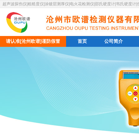
超声波探伤仪|粗糙度仪|涂镀层测厚仪|电火花检测仪|邵氏硬度计|韦氏硬度计
请认准[沧州欧谱]谨防假冒
首页
公司简介