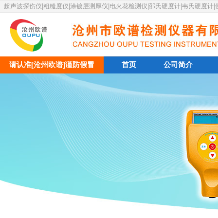
超声波探伤仪|粗糙度仪|涂镀层测厚仪|电火花检测仪|邵氏硬度计|韦氏硬度计
请认准[沧州欧谱]谨防假冒
首页
公司简介