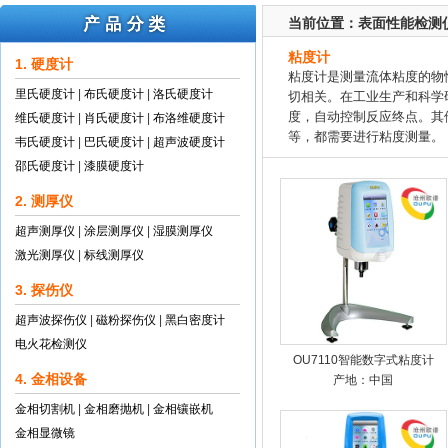
当前位置：
表面性能检测
粘度计
1. 硬度计
粘度计是测量流体粘度的物
里氏硬度计
|
布氏硬度计
|
洛氏硬度计
切相关。在工业生产和科学
度，自动控制反应终点。其
维氏硬度计
|
肖氏硬度计
|
布洛维硬度计
等，都需要进行粘度测量。
韦氏硬度计
|
巴氏硬度计
|
超声波硬度计
邵氏硬度计
|
漆膜硬度计
2. 测厚仪
超声测厚仪
|
涂层测厚仪
|
湿膜测厚仪
激光测厚仪
|
标线测厚仪
3. 探伤仪
超声波探伤仪
|
磁粉探伤仪
|
黑白密度计
电火花检测仪
OU7110智能数字式粘度计
4. 金相设备
产地：中国
金相切割机
|
金相磨抛机
|
金相镶嵌机
金相显微镜