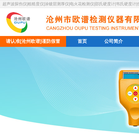
超声波探伤仪|粗糙度仪|涂镀层测厚仪|电火花检测仪|邵氏硬度计|韦氏硬度计
请认准[沧州欧谱]谨防假冒
首页
公司简介