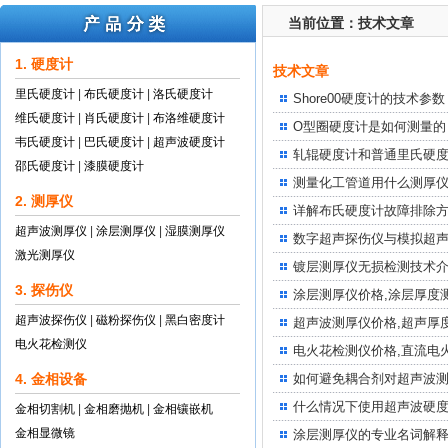
当前位置：
技术文章
1. 硬度计
技术文章
里氏硬度计
|
布氏硬度计
|
洛氏硬度计
Shore00硬度计的技术参数
维氏硬度计
|
肖氏硬度计
|
布洛维硬度计
O型圈硬度计是如何测量的
韦氏硬度计
|
巴氏硬度计
|
超声波硬度计
轧辊硬度计和普通里氏硬
邵氏硬度计
|
漆膜硬度计
测量化工管道用什么测厚
2. 测厚仪
详解布氏硬度计故障排除
超声波测厚仪
|
涂层测厚仪
|
湿膜测厚仪
数字超声探伤仪与模拟超
激光测厚仪
镀层测厚仪无损检测技术
3. 探伤仪
涂层测厚仪价格,涂层厚度
超声波探伤仪
|
磁粉探伤仪
|
黑白密度计
超声波测厚仪价格,超声厚
电火花检测仪
电火花检测仪价格,直流电
4. 金相设备
如何避免耦合剂对超声波
什么情况下使用超声波硬
金相切割机
|
金相磨抛机
|
金相镶嵌机
金相显微镜
涂层测厚仪的专业名词解