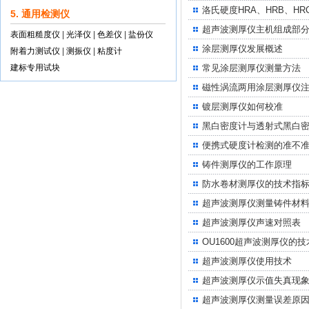
洛氏硬度HRA、HRB、H
5. 通用检测仪
超声波测厚仪主机组成部
表面粗糙度仪
|
光泽仪
|
色差仪
|
盐份仪
涂层测厚仪发展概述
附着力测试仪
|
测振仪
|
粘度计
建标专用试块
常见涂层测厚仪测量方法
磁性涡流两用涂层测厚仪
镀层测厚仪如何校准
黑白密度计与透射式黑白
便携式硬度计检测的准不
铸件测厚仪的工作原理
防水卷材测厚仪的技术指
超声波测厚仪测量铸件材
超声波测厚仪声速对照表
OU1600超声波测厚仪的
超声波测厚仪使用技术
超声波测厚仪示值失真现
超声波测厚仪测量误差原