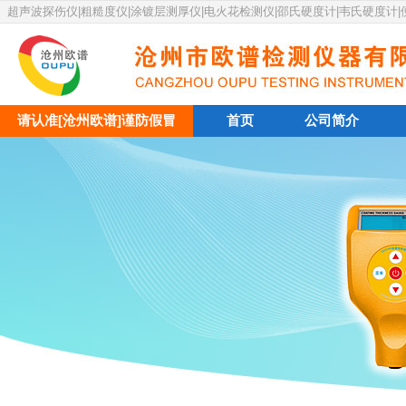
超声波探伤仪|粗糙度仪|涂镀层测厚仪|电火花检测仪|邵氏硬度计|韦氏硬度计
请认准[沧州欧谱]谨防假冒
首页
公司简介