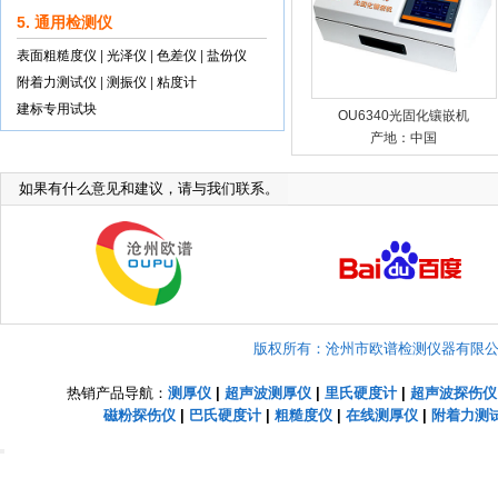
5. 通用检测仪
表面粗糙度仪
|
光泽仪
|
色差仪
|
盐份仪
附着力测试仪
|
测振仪
|
粘度计
建标专用试块
OU6340光固化镶嵌机
产地：中国
如果有什么意见和建议，请与我们联系。
版权所有：沧州市欧谱检测仪器有限公司 Copyright
热销产品导航：
测厚仪
|
超声波测厚仪
|
里氏硬度计
|
超声波探伤仪
磁粉探伤仪
|
巴氏硬度计
|
粗糙度仪
|
在线测厚仪
|
附着力测