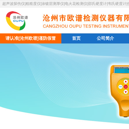
超声波探伤仪|粗糙度仪|涂镀层测厚仪|电火花检测仪|邵氏硬度计|韦氏硬度计
请认准[沧州欧谱]谨防假冒
首页
公司简介