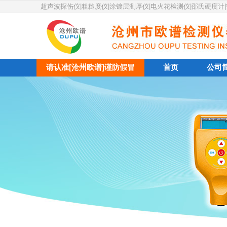
超声波探伤仪|粗糙度仪|涂镀层测厚仪|电火花检测仪|邵氏硬度计
请认准[沧州欧谱]谨防假冒
首页
公司