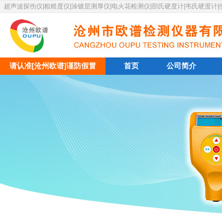
超声波探伤仪|粗糙度仪|涂镀层测厚仪|电火花检测仪|邵氏硬度计|韦氏硬度计
请认准[沧州欧谱]谨防假冒
首页
公司简介