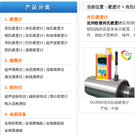
当前位置：
硬度计
>
肖氏
肖氏硬度计
1. 硬度计
沧州欧谱肖氏硬度计
应用弹
里氏硬度计
|
布氏硬度计
|
洛氏硬度计
销回跳的高度来表示硬度。
件，例如大型构件、铸件、
维氏硬度计
|
肖氏硬度计
|
布洛维硬度计
韦氏硬度计
|
巴氏硬度计
|
超声波硬度计
邵氏硬度计
|
漆膜硬度计
2. 测厚仪
超声测厚仪
|
涂层测厚仪
|
湿膜测厚仪
激光测厚仪
|
标线测厚仪
3. 探伤仪
超声波探伤仪
|
磁粉探伤仪
|
黑白密度计
OU2600肖氏轧辊硬度计
电火花检测仪
产地：中国
4. 金相设备
金相切割机
|
金相磨抛机
|
金相镶嵌机
金相显微镜