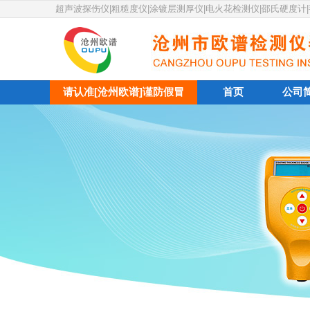
超声波探伤仪|粗糙度仪|涂镀层测厚仪|电火花检测仪|邵氏硬度计
请认准[沧州欧谱]谨防假冒
首页
公司