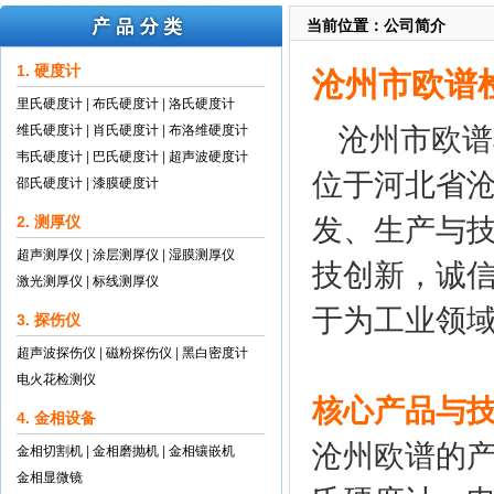
当前位置：公司简介
1. 硬度计
沧州市欧谱
里氏硬度计
|
布氏硬度计
|
洛氏硬度计
维氏硬度计
|
肖氏硬度计
|
布洛维硬度计
沧州市欧谱
韦氏硬度计
|
巴氏硬度计
|
超声波硬度计
位于河北省沧
邵氏硬度计
|
漆膜硬度计
2. 测厚仪
发、生产与技
超声测厚仪
|
涂层测厚仪
|
湿膜测厚仪
技创新，诚信
激光测厚仪
|
标线测厚仪
于为工业领
3. 探伤仪
超声波探伤仪
|
磁粉探伤仪
|
黑白密度计
电火花检测仪
核心产品与
4. 金相设备
沧州欧谱的
金相切割机
|
金相磨抛机
|
金相镶嵌机
金相显微镜