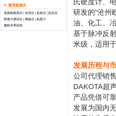
氏硬度计、
5. 通用检测仪
研发的“沧州
表面粗糙度仪
|
光泽仪
|
色差仪
|
盐份仪
附着力测试仪
|
测振仪
|
粘度计
油、化工、冶
建标专用试块
基于脉冲反
米级，适用
发展历程与
公司代理销售
DAKOTA
产品凭借可
发展为国内无