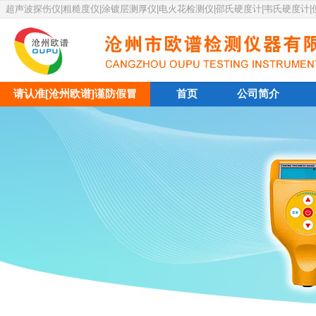
超声波探伤仪|粗糙度仪|涂镀层测厚仪|电火花检测仪|邵氏硬度计|韦氏硬度计
请认准[沧州欧谱]谨防假冒
首页
公司简介