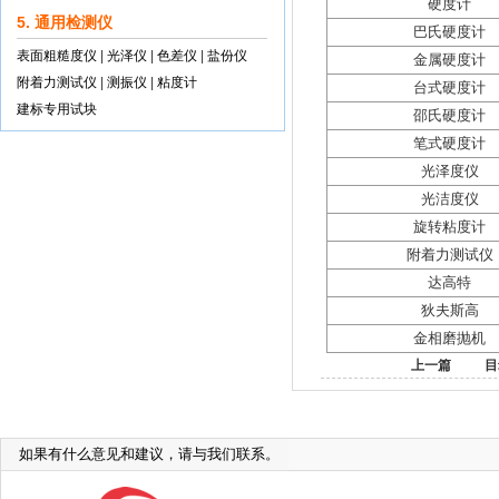
硬度计
5. 通用检测仪
巴氏硬度计
表面粗糙度仪
|
光泽仪
|
色差仪
|
盐份仪
金属硬度计
附着力测试仪
|
测振仪
|
粘度计
台式硬度计
建标专用试块
邵氏硬度计
笔式硬度计
光泽度仪
光洁度仪
旋转粘度计
附着力测试仪
达高特
狄夫斯高
金相磨抛机
上一篇
目
如果有什么意见和建议，请与我们联系。