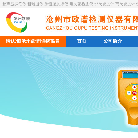
超声波探伤仪|粗糙度仪|涂镀层测厚仪|电火花检测仪|邵氏硬度计|韦氏硬度计
请认准[沧州欧谱]谨防假冒
首页
公司简介