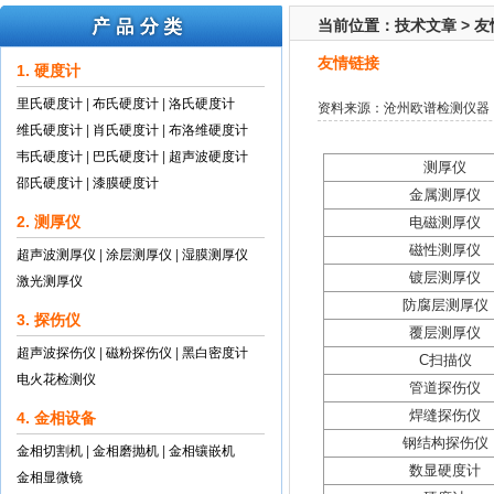
当前位置：
技术文章
>
友
友情链接
1. 硬度计
里氏硬度计
|
布氏硬度计
|
洛氏硬度计
资料来源：沧州欧谱检测仪器
维氏硬度计
|
肖氏硬度计
|
布洛维硬度计
韦氏硬度计
|
巴氏硬度计
|
超声波硬度计
测厚仪
邵氏硬度计
|
漆膜硬度计
金属测厚仪
2. 测厚仪
电磁测厚仪
磁性测厚仪
超声波测厚仪
|
涂层测厚仪
|
湿膜测厚仪
镀层测厚仪
激光测厚仪
防腐层测厚仪
3. 探伤仪
覆层测厚仪
超声波探伤仪
|
磁粉探伤仪
|
黑白密度计
C扫描仪
电火花检测仪
管道探伤仪
焊缝探伤仪
4. 金相设备
钢结构探伤仪
金相切割机
|
金相磨抛机
|
金相镶嵌机
数显硬度计
金相显微镜