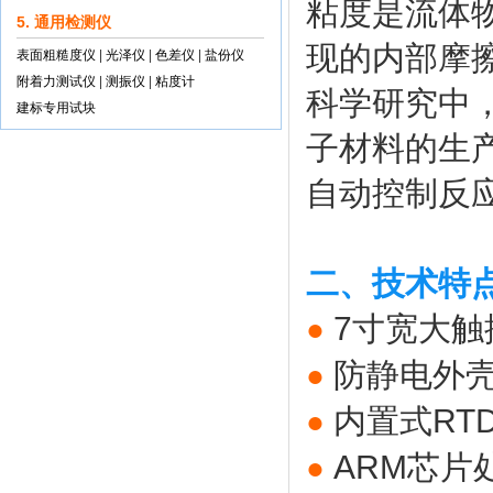
粘度是流体
5. 通用检测仪
现的内部摩
表面粗糙度仪
|
光泽仪
|
色差仪
|
盐份仪
附着力测试仪
|
测振仪
|
粘度计
科学研究中
建标专用试块
子材料的生
自动控制反
二、技术特
7寸宽大
●
防静电外
●
内置式RT
●
ARM芯片
●