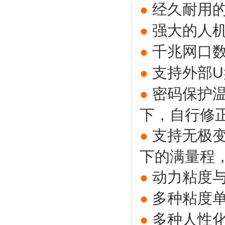
经久耐用
●
强大的人
●
千兆网口
●
支持外部
●
密码保护
●
下，自行修
支持无极
●
下的满量程
动力粘度
●
多种粘度
●
多种人性
●