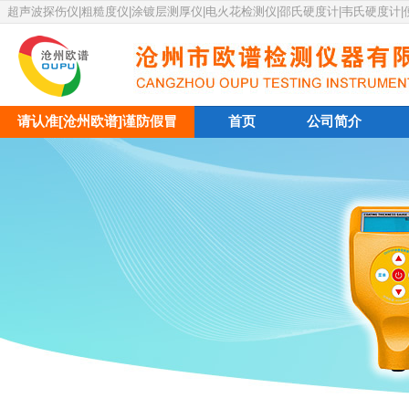
超声波探伤仪|粗糙度仪|涂镀层测厚仪|电火花检测仪|邵氏硬度计|韦氏硬度计
请认准[沧州欧谱]谨防假冒
首页
公司简介