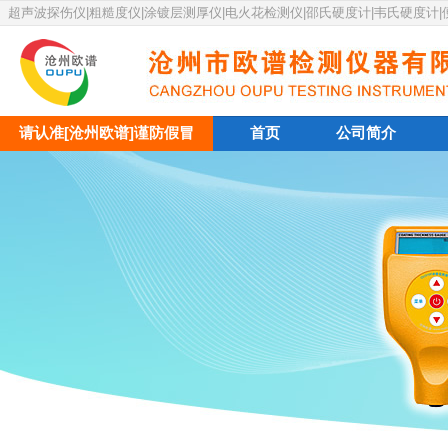
超声波探伤仪|粗糙度仪|涂镀层测厚仪|电火花检测仪|邵氏硬度计|韦氏硬度计
请认准[沧州欧谱]谨防假冒
首页
公司简介