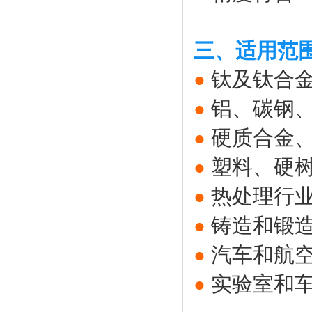
三、适用范
钛及钛合
●
铝、碳钢
●
硬质合金
●
塑料、硬
●
热处理行
●
铸造和锻
●
汽车和航
●
实验室和
●