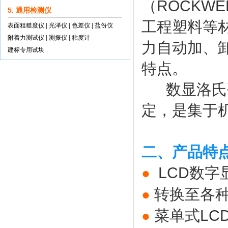
（ROCKW
5. 通用检测仪
工程塑料等
表面粗糙度仪
|
光泽仪
|
色差仪
|
盐份仪
附着力测试仪
|
测振仪
|
粘度计
力自动加、
建标专用试块
特点。
数显洛氏硬
定，是集于
二、产品特
LCD数字
●
转换至各
●
菜单式LC
●