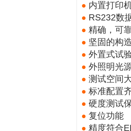
内置打印
●
RS232
●
精确，可
●
坚固的构
●
外置式试
●
外照明光
●
测试空间
●
标准配置
●
硬度测试
●
复位功能
●
精度符合EN-
●