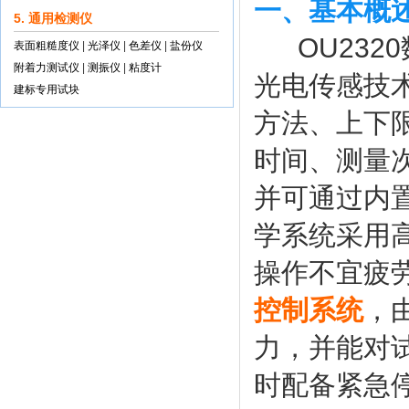
一、基本概
5. 通用检测仪
OU232
表面粗糙度仪
|
光泽仪
|
色差仪
|
盐份仪
附着力测试仪
|
测振仪
|
粘度计
光电传感技
建标专用试块
方法、上下
时间、测量
并可通过内
学系统采用
操作不宜疲
控制系统
，
力，并能对
时配备紧急