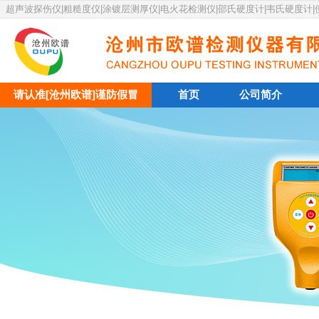
超声波探伤仪|粗糙度仪|涂镀层测厚仪|电火花检测仪|邵氏硬度计|韦氏硬度计
请认准[沧州欧谱]谨防假冒
首页
公司简介