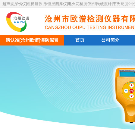
超声波探伤仪|粗糙度仪|涂镀层测厚仪|电火花检测仪|邵氏硬度计|韦氏硬度计
请认准[沧州欧谱]谨防假冒
首页
公司简介