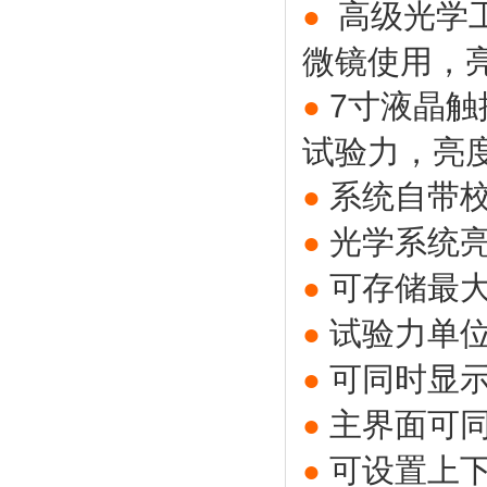
高级光学
●
微镜使用，
7寸液晶
●
试验力，亮
系统自带
●
光学系统亮
●
可存储最大
●
试验力单位
●
可同时显
●
主界面可同
●
可设置上
●