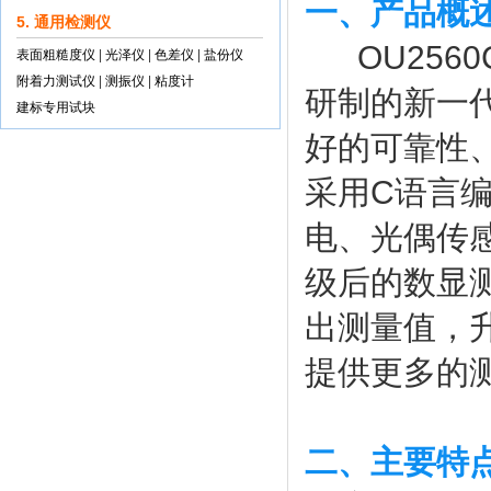
一、产品概
5. 通用检测仪
OU2560
表面粗糙度仪
|
光泽仪
|
色差仪
|
盐份仪
附着力测试仪
|
测振仪
|
粘度计
研制的新一
建标专用试块
好的可靠性
采用C语言
电、光偶传
级后的数显
出测量值，
提供更多的
二、主要特