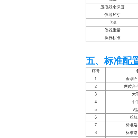
压痕残余深度
仪器尺寸
电源
仪器重量
执行标准
五、标准配
序号
1
金刚石
2
硬质合
3
大
4
中
5
V
6
丝杠
7
标准洛
8
标准洛