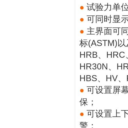
试验力单位
●
可同时显
●
主界面可同
●
标(ASTM)
HRB、HRC
HR30N、H
HBS、HV
可设置屏
●
保；
可设置上
●
警；