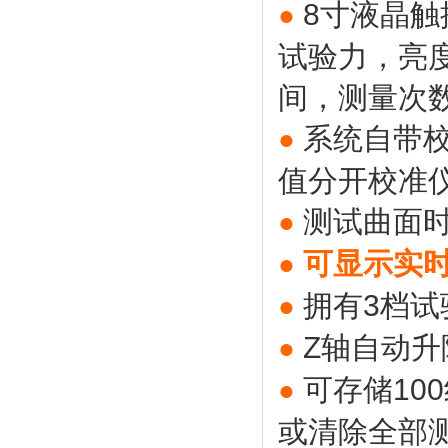
8寸液晶
●
试验力，亮
间，测量次
系统自带校
●
值分开校准
测试曲面
●
可显示实
●
拥有3档试
●
Z轴自动升
●
可存储10
●
或清除全部