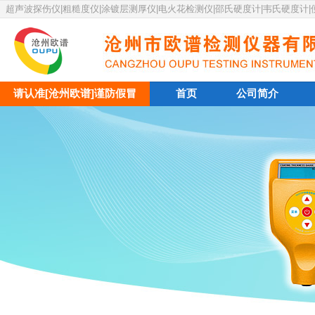
超声波探伤仪|粗糙度仪|涂镀层测厚仪|电火花检测仪|邵氏硬度计|韦氏硬度计
请认准[沧州欧谱]谨防假冒
首页
公司简介