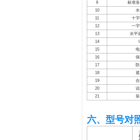
9
标准洛
10
水
11
十字
12
一字
13
水平
14
15
电
16
保
17
防
18
遮
19
合
20
说
21
装
六、型号对