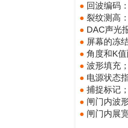
回波编码：
●
裂纹测高
●
DAC声光
●
屏幕的冻
●
角度和K
●
波形填充
●
电源状态
●
捕捉标记
●
闸门内波
●
闸门内展
●