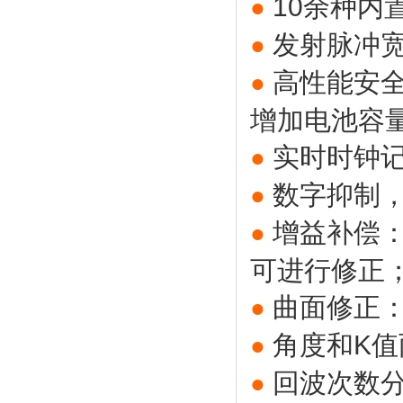
10余种
●
发射脉冲
●
高性能安
●
增加电池容量
实时时钟
●
数字抑制
●
增益补偿
●
可进行修正
曲面修正
●
角度和K
●
回波次数
●