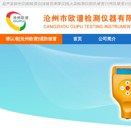
超声波探伤仪|粗糙度仪|涂镀层测厚仪|电火花检测仪|邵氏硬度计|韦氏硬度计
请认准[沧州欧谱]谨防假冒
首页
公司简介