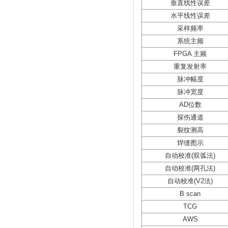
垂直线性误差
水平线性误差
采样频率
系统主频
FPGA 主频
重复发射率
脉冲幅度
脉冲宽度
AD位数
探伤通道
裂纹测高
焊缝图示
自动校准(双弧法)
自动校准(两孔法)
自动校准(V2法)
B scan
TCG
AWS