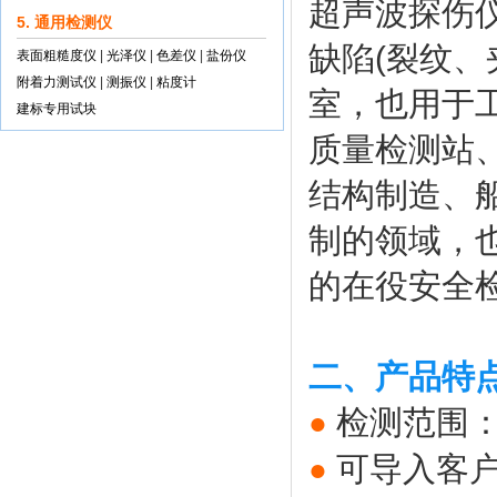
超声波探伤
5. 通用检测仪
缺陷(裂纹
表面粗糙度仪
|
光泽仪
|
色差仪
|
盐份仪
附着力测试仪
|
测振仪
|
粘度计
室，也用于
建标专用试块
质量检测站
结构制造、
制的领域，
的在役安全
二、产品特
检测范围：
●
可导入客
●