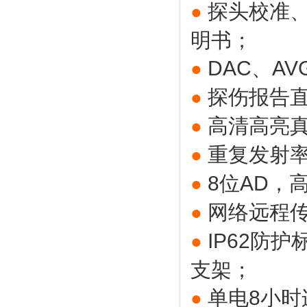
探头校准
●
明书；
DAC、A
●
探伤报告直
●
高清高亮
●
重复发射率
●
8位AD，
●
网络远程
●
IP62防
●
支架；
单电8小时
●