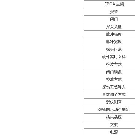
FPGA 主频
报警
闸门
探头类型
脉冲幅度
脉冲宽度
探头阻尼
硬件实时采样
检波方式
闸门读数
校准方式
探伤工艺导入
参数调节方式
裂纹测高
焊缝图示动态刷新
插头插座
支架
电源