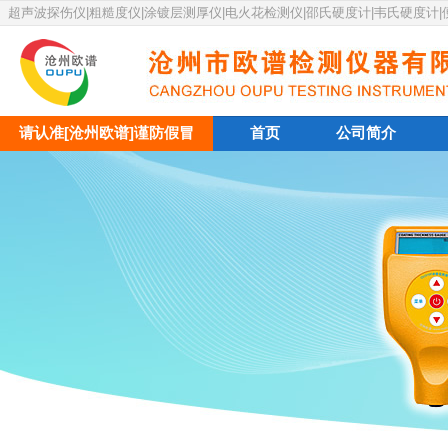
超声波探伤仪|粗糙度仪|涂镀层测厚仪|电火花检测仪|邵氏硬度计|韦氏硬度计
请认准[沧州欧谱]谨防假冒
首页
公司简介