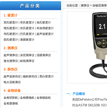
当前位置：
测厚仪
>
涂镀层测厚
1. 硬度计
里氏硬度计
|
布氏硬度计
|
洛氏硬度计
维氏硬度计
|
肖氏硬度计
|
布洛维硬度计
韦氏硬度计
|
巴氏硬度计
|
超声波硬度计
邵氏硬度计
|
漆膜硬度计
2. 测厚仪
超声测厚仪
|
涂层测厚仪
|
湿膜测厚仪
激光测厚仪
|
标线测厚仪
3. 探伤仪
超声波探伤仪
|
磁粉探伤仪
|
黑白密度计
电火花检测仪
4. 金相设备
一、产品概述
金相切割机
|
金相磨抛机
|
金相镶嵌机
美国DeFelsko公司Pos
金相显微镜
符合ASTM D6132和 ISO