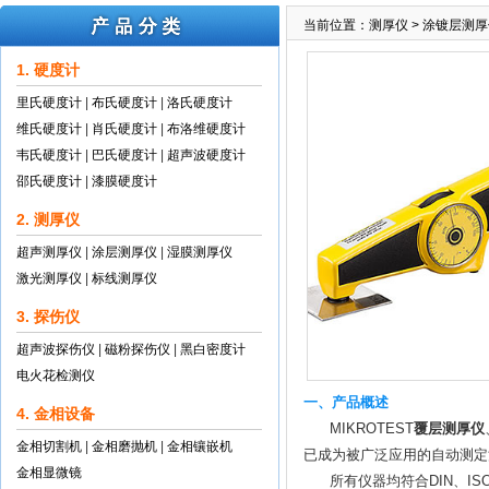
当前位置：
测厚仪
>
涂镀层测厚
1. 硬度计
里氏硬度计
|
布氏硬度计
|
洛氏硬度计
维氏硬度计
|
肖氏硬度计
|
布洛维硬度计
韦氏硬度计
|
巴氏硬度计
|
超声波硬度计
邵氏硬度计
|
漆膜硬度计
2. 测厚仪
超声测厚仪
|
涂层测厚仪
|
湿膜测厚仪
激光测厚仪
|
标线测厚仪
3. 探伤仪
超声波探伤仪
|
磁粉探伤仪
|
黑白密度计
电火花检测仪
一、产品概述
4. 金相设备
MIKROTEST
覆层测厚仪
金相切割机
|
金相磨抛机
|
金相镶嵌机
已成为被广泛应用的自动测定
金相显微镜
所有仪器均符合DIN、ISO及