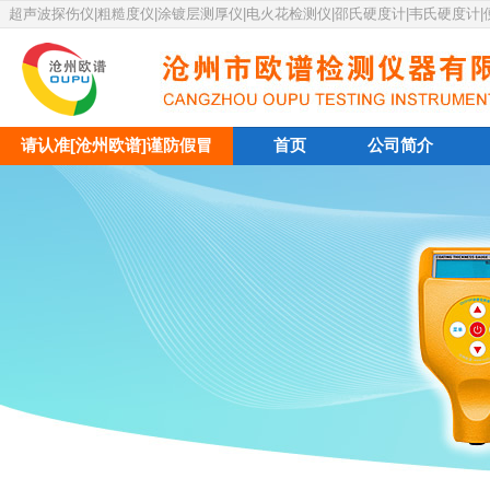
超声波探伤仪|粗糙度仪|涂镀层测厚仪|电火花检测仪|邵氏硬度计|韦氏硬度计
请认准[沧州欧谱]谨防假冒
首页
公司简介