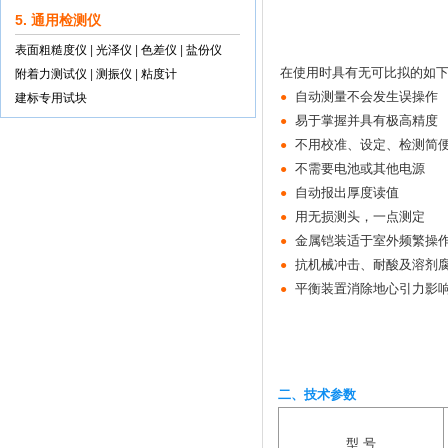
5. 通用检测仪
表面粗糙度仪
|
光泽仪
|
色差仪
|
盐份仪
在使用时具有无可比拟的如
附着力测试仪
|
测振仪
|
粘度计
自动测量不会发生误操作
●
建标专用试块
易于掌握并具有极高精度
●
不用校准、设定、检测简
●
不需要电池或其他电源
●
自动报出厚度读值
●
用无损测头，一点测定
●
金属铠装适于室外频繁操
●
抗机械冲击、耐酸及溶剂
●
平衡装置消除地心引力影
●
二、技术参数
型 号