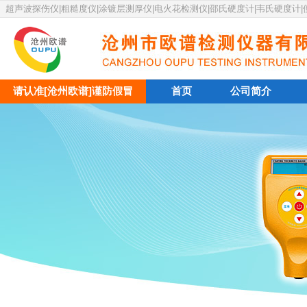
超声波探伤仪|粗糙度仪|涂镀层测厚仪|电火花检测仪|邵氏硬度计|韦氏硬度计
请认准[沧州欧谱]谨防假冒
首页
公司简介