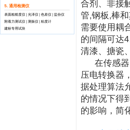
合剂、非接
5. 通用检测仪
管,钢板,棒
表面粗糙度仪
|
光泽仪
|
色差仪
|
盐份仪
附着力测试仪
|
测振仪
|
粘度计
需要使用耦
建标专用试块
的间隔可达4
清漆、搪瓷
在传感器的
压电转换器
据处理算法
的情况下得
的影响，简