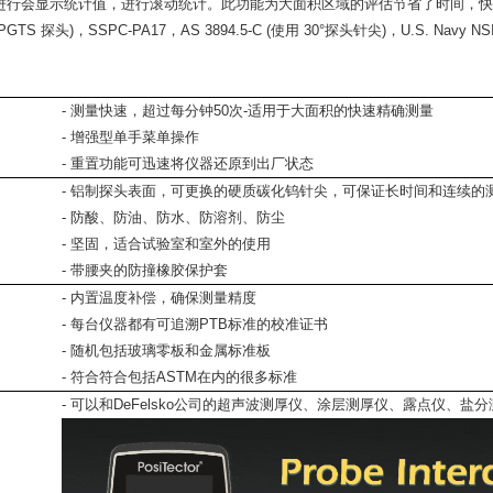
行会显示统计值，进行滚动统计。此功能为大面积区域的评估节省了时间，快速建立
SPGTS 探头)，SSPC-PA17，AS 3894.5-C (使用 30°探头针尖)，U.S. Navy NS
- 测量快速，超过每分钟50次-适用于大面积的快速精确测量
- 增强型单手菜单操作
- 重置功能可迅速将仪器还原到出厂状态
- 铝制探头表面，可更换的硬质碳化钨针尖，可保证长时间和连续的
- 防酸、防油、防水、防溶剂、防尘
- 坚固，适合试验室和室外的使用
- 带腰夹的防撞橡胶保护套
- 内置温度补偿，确保测量精度
- 每台仪器都有可追溯PTB标准的校准证书
- 随机包括玻璃零板和金属标准板
- 符合符合包括ASTM在内的很多标准
- 可以和DeFelsko公司的超声波测厚仪、涂层测厚仪、露点仪、