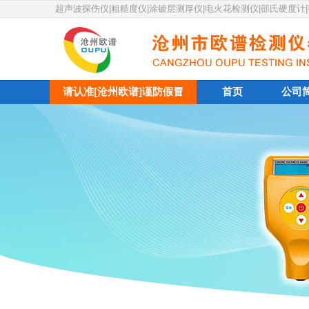
超声波探伤仪|粗糙度仪|涂镀层测厚仪|电火花检测仪|邵氏硬度计
请认准[沧州欧谱]谨防假冒
首页
公司