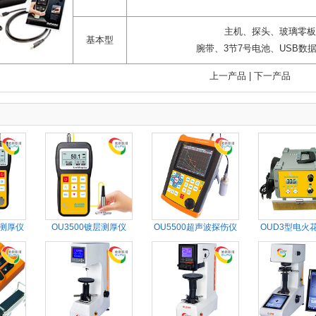
主机、探头、玻璃零板
基本型
腕带、3节7号电池、USB
上一产品
|
下一产品
波测厚仪
OU3500镀层测厚仪
OU5500超声波探伤仪
OUD3型电火