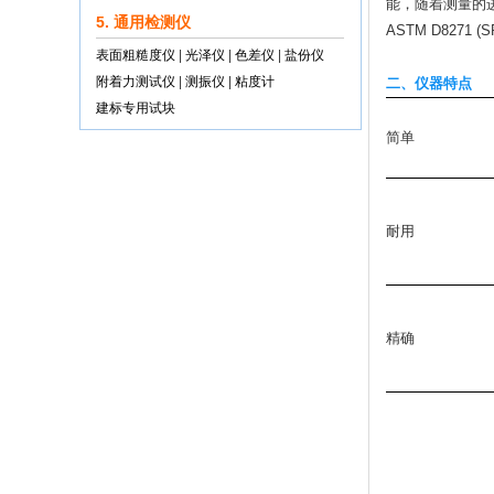
能，随着测量的进
5. 通用检测仪
ASTM D8271 (
表面粗糙度仪
|
光泽仪
|
色差仪
|
盐份仪
附着力测试仪
|
测振仪
|
粘度计
二、仪器特点
建标专用试块
简单
耐用
精确