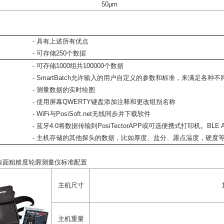
50μm
- 具有上述所有优点
- 可存储250个数据
- 可存储1000组共100000个数据
- SmartBatch允许输入的用户自定义的参数和标准，来满足各种
- 测量数据的实时绘图
- 使用屏幕QWERTY键盘添加注释和更改组别名称
- WiFi与PosiSoft.net无线同步并下载软件
- 蓝牙4.0将数据传输到PosiTectorAPP或可选便携式打印机。BL
- 主机存储的其他探头的数据，比如厚度、盐分、露点温度，硬度
SPG表面粗糙度轮廓测量仪
标准配置
主机尺寸
主机重量