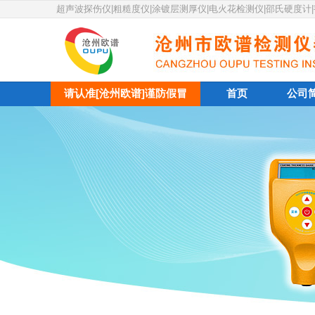
超声波探伤仪|粗糙度仪|涂镀层测厚仪|电火花检测仪|邵氏硬度计
请认准[沧州欧谱]谨防假冒
首页
公司