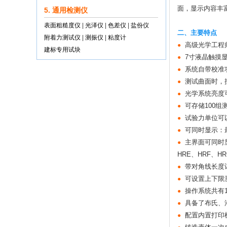
面，显示内容丰
5. 通用检测仪
表面粗糙度仪
|
光泽仪
|
色差仪
|
盐份仪
二、主要特点
附着力测试仪
|
测振仪
|
粘度计
高级光学工程
●
建标专用试块
7寸液晶触摸
●
系统自带校准
●
测试曲面时，
●
光学系统亮度可
●
可存储100
●
试验力单位可
●
可同时显示：
●
主界面可同时显
●
HRE、HRF、H
带对角线长度
●
可设置上下限
●
操作系统共有
●
具备了布氏、
●
配置内置打印
●