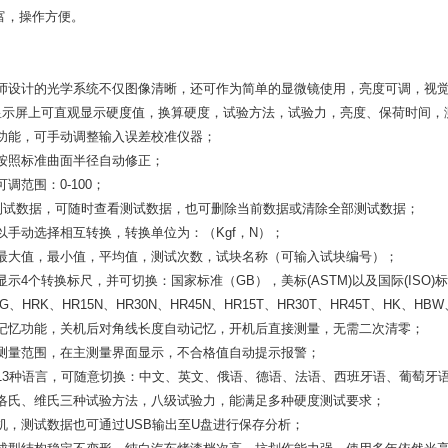
富，操作方便。
师设计的光学系统不仅图像清晰，还可作为简单的显微镜使用，亮度可调，视
显示屏上可直观显示硬度值，换算硬度，试验方法，试验力，亮度、保荷时间，
功能，可手动调整输入误差校准仪器；
按照标准曲面半径自动修正；
调范围：0-100；
组测试数据，可随时查看测试数据，也可删除当前数据或清除全部测试数据；
以手动选择相互转换，转换单位为：（Kgf，N）；
最大值，最小值，平均值，测试次数，试块名称（可输入试块编号）；
示4个转换标尺，并可切换：国家标准（GB），美标(ASTM)以及国际(ISO)标
RG、HRK、HR15N、HR30N、HR45N、HR15T、HR30T、HR45T、HK
记忆功能，关机后对角线长度自动记忆，开机后直接测量，无需二次清零；
测量范围，在主测量界面显示，不合格值自动提示报警；
13种语言，可随意切换：中文、英文、俄语、德语、法语、西班牙语、葡萄牙
洛氏、维氏三种试验方法，八级试验力，能满足多种硬度测试要求；
机，测试数据也可通过USB输出至U盘进行保存分析；