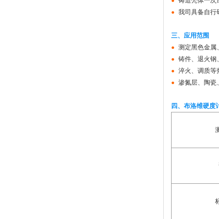
铸造壳体一次
●
我司具备自行
●
三、应用范围
测定黑色金属
●
铸件、退火钢
●
淬火、调质等
●
渗氮层、陶瓷
●
四、布洛维硬度