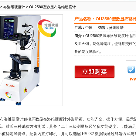
>
布洛维硬度计
>
OU2580型数显布洛维硬度计
产品名称：OU2580型数显布洛
产地：
中国
销售：
沧州欧谱
简介：
OU2580数显布洛维硬度计
及退火钢，硬化薄钢板，也适用交软
备的硬度试验机。
显布洛维
硬度计
触摸屏数显布洛维硬度计外形新颖、功能齐全、操作方便、显示
氏、维氏三种试验方法测试，具备了二十三级测量标尺的多功能硬度计，能满足
示值稳定等特点。配备内置打印机，并可以选配 RS232 数据线通过终端方式