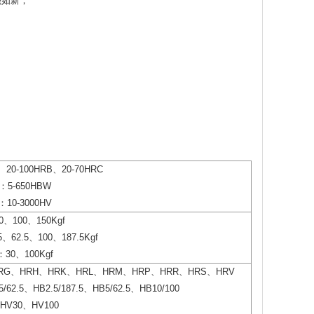
亮如新；
20-100HRB、20-70HRC
5-650HBW
10-3000HV
、100、150Kgf
、62.5、100、187.5Kgf
30、100Kgf
RG、HRH、HRK、HRL、HRM、HRP、HRR、HRS、HRV
62.5、HB2.5/187.5、HB5/62.5、HB10/100
V30、HV100