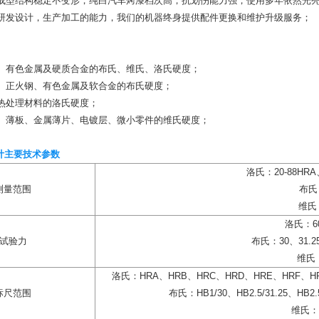
成型结构稳定不变形，纯白汽车烤漆档次高，抗划伤能力强，使用多年依然光
研发设计，生产加工的能力，我们的机器终身提供配件更换和维护升级服务；
、有色金属及硬质合金的布氏、维氏、洛氏硬度；
、正火钢、有色金属及软合金的布氏硬度；
热处理材料的洛氏硬度；
、薄板、金属薄片、电镀层、微小零件的维氏硬度；
计主要技术参数
洛氏：20-88HRA、
测量范围
布氏：
维氏：
洛氏：60
试验力
布氏：30、31.25
维氏：
洛氏：HRA、HRB、HRC、HRD、HRE、HRF、H
标尺范围
布氏：HB1/30、HB2.5/31.25、HB2.5/
维氏：H