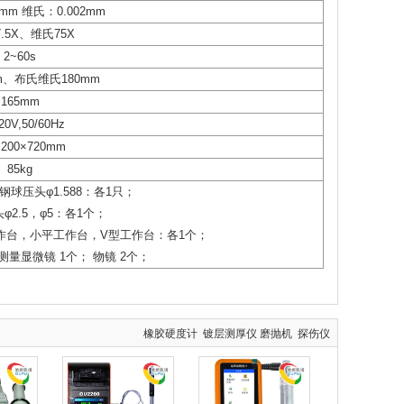
mm 维氏：0.002mm
.5X、维氏75X
2~60s
m、布氏维氏180mm
165mm
20V,50/60Hz
×200×720mm
85kg
球压头φ1.588：各1只；
φ2.5，φ5：各1个；
作台，小平工作台，V型工作台：各1个；
测量显微镜 1个； 物镜 2个；
橡胶硬度计
镀层测厚仪
磨抛机
探伤仪