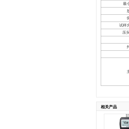
最
试样
压
相关产品