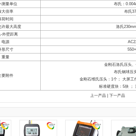
小测量单位
布氏：0.004
放大倍率
布氏37
保荷时间
允许最大高度
洛氏230m
头-外壁距离
电源
AC2
外形尺寸
550
重量
金刚石洛氏压头、钢
布氏钢球压头
主要附件
金刚石维氏压头：1个； 大屏工
标准硬度块：5块 ； 
上一产品
|
下一产品