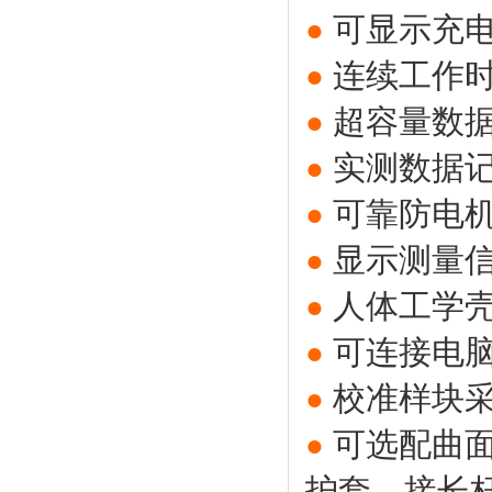
可显示充
●
连续工作时
●
超容量数据
●
实测数据
●
可靠防电
●
显示测量
●
人体工学
●
可连接电
●
校准样块
●
可选配曲
●
护套、接长