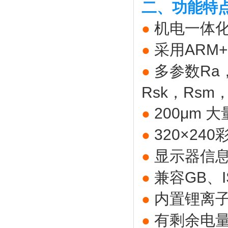
二、功能特
机电一体
●
采用ARM
●
多参数Ra，
●
Rsk，Rsm
200μm
●
320×2
●
显示器信
●
兼容GB、I
●
内置锂离
●
有剩余电
●