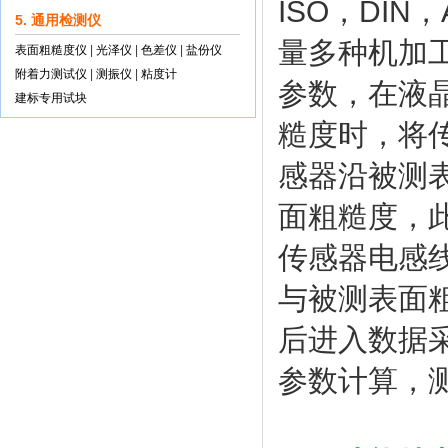
ISO，DI
5. 通用检测仪
量多种机加
表面粗糙度仪
|
光泽仪
|
色差仪
|
盐份仪
附着力测试仪
|
测振仪
|
粘度计
参数，在液
建标专用试块
糙度时，将
感器沿被测
面粗糙度
，
传感器电感
与被测
表面
后进入数据采
参数计算，