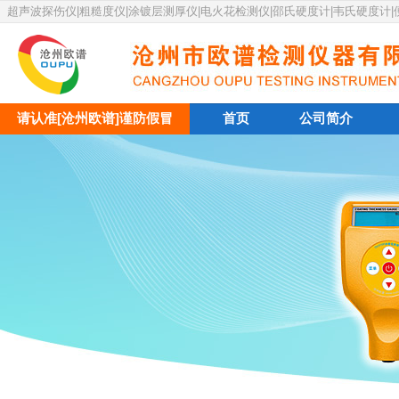
超声波探伤仪|粗糙度仪|涂镀层测厚仪|电火花检测仪|邵氏硬度计|韦氏硬度计
请认准[沧州欧谱]谨防假冒
首页
公司简介