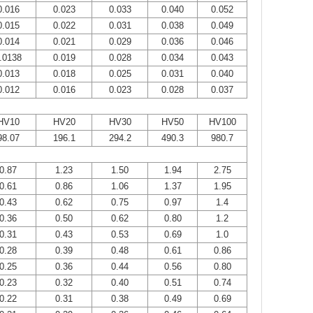
0.016
0.023
0.033
0.040
0.052
0.015
0.022
0.031
0.038
0.049
0.014
0.021
0.029
0.036
0.046
.0138
0.019
0.028
0.034
0.043
0.013
0.018
0.025
0.031
0.040
0.012
0.016
0.023
0.028
0.037
HV10
HV20
HV30
HV50
HV100
98.07
196.1
294.2
490.3
980.7
0.87
1.23
1.50
1.94
2.75
0.61
0.86
1.06
1.37
1.95
0.43
0.62
0.75
0.97
1.4
0.36
0.50
0.62
0.80
1.2
0.31
0.43
0.53
0.69
1.0
0.28
0.39
0.48
0.61
0.86
0.25
0.36
0.44
0.56
0.80
0.23
0.32
0.40
0.51
0.74
0.22
0.31
0.38
0.49
0.69