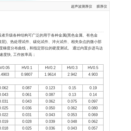
超声波测厚仪
膜厚仪
或者升级各种结构可广泛的用于各种金属(黑色金属、有色金
镀层)、热处理试件、碳化试件、淬火试件、相夹杂点的微小部
度梯度分布曲线，和指定部位的硬度测试。 通过内置步进马达
动速度快, 工作效率高；
V0.05
HV0.1
HV0.2
HV0.3
HV0.5
.4903
0.9807
1.9614
2.942
4.903
0.062
0.087
0.123
0.15
0.19
0.043
0.061
0.087
0.13
0.14
0.031
0.043
0.062
0.075
0.097
0.025
0.036
0.050
0.062
0.080
0.022
0.031
0.043
0.053
0.069
0.019
0.028
0.039
0.048
0.062
0.018
0.025
0.036
0.043
0.057