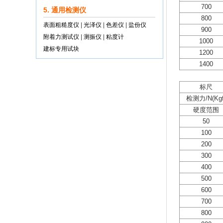
700
5. 通用检测仪
800
表面粗糙度仪
|
光泽仪
|
色差仪
|
盐份仪
900
附着力测试仪
|
测振仪
|
粘度计
1000
建标专用试块
1200
1400
标尺
检测力/N(Kgf
硬度范围
50
100
200
300
400
500
600
700
800