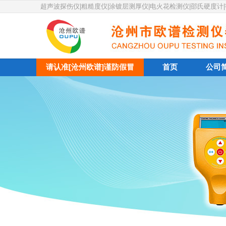
超声波探伤仪|粗糙度仪|涂镀层测厚仪|电火花检测仪|邵氏硬度计
请认准[沧州欧谱]谨防假冒
首页
公司