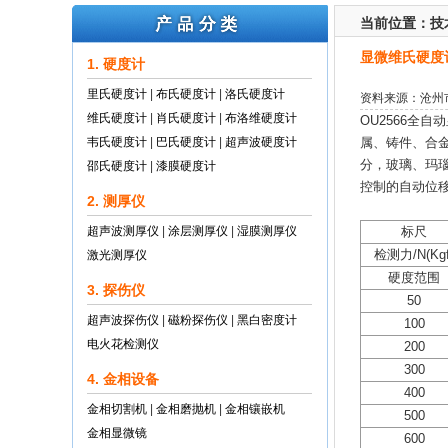
当前位置：
技
显微维氏硬度
1. 硬度计
里氏硬度计
|
布氏硬度计
|
洛氏硬度计
资料来源：沧州
维氏硬度计
|
肖氏硬度计
|
布洛维硬度计
OU2566全
韦氏硬度计
|
巴氏硬度计
|
超声波硬度计
属、铸件、合
分，玻璃、玛
邵氏硬度计
|
漆膜硬度计
控制的自动位移
2. 测厚仪
超声波测厚仪
|
涂层测厚仪
|
湿膜测厚仪
标尺
检测力/N(Kgf
激光测厚仪
硬度范围
3. 探伤仪
50
超声波探伤仪
|
磁粉探伤仪
|
黑白密度计
100
电火花检测仪
200
300
4. 金相设备
400
金相切割机
|
金相磨抛机
|
金相镶嵌机
500
金相显微镜
600