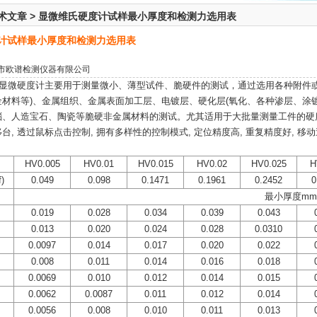
术文章
>
显微维氏硬度计试样最小厚度和检测力选用表
计试样最小厚度和检测力选用表
市欧谱检测仪器有限公司
自动显微硬度计主要用于测量微小、薄型试件、脆硬件的测试，通过选用各种附件
金材料等)、金属组织、金属表面加工层、电镀层、硬化层(氧化、各种渗层、涂
瑙、人造宝石、陶瓷等脆硬非金属材料的测试。尤其适用于大批量测量工件的硬
台, 透过鼠标点击控制, 拥有多样性的控制模式, 定位精度高, 重复精度好, 移
HV0.005
HV0.01
HV0.015
HV0.02
HV0.025
H
)
0.049
0.098
0.1471
0.1961
0.2452
0
最小厚度mm
0.019
0.028
0.034
0.039
0.043
0.013
0.020
0.024
0.028
0.0310
0.0097
0.014
0.017
0.020
0.022
0.008
0.011
0.014
0.016
0.018
0.0069
0.010
0.012
0.014
0.015
0.0062
0.0087
0.011
0.012
0.014
0.0056
0.008
0.010
0.011
0.013