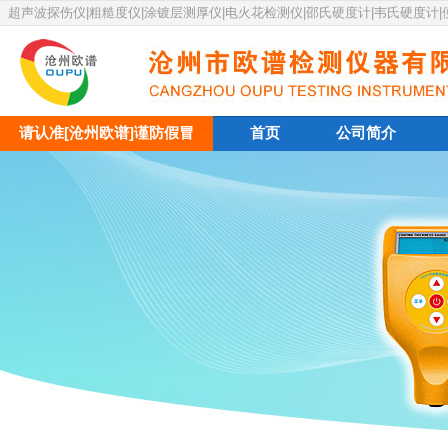
超声波探伤仪|粗糙度仪|涂镀层测厚仪|电火花检测仪|邵氏硬度计|韦氏硬度计
请认准[沧州欧谱]谨防假冒
首页
公司简介