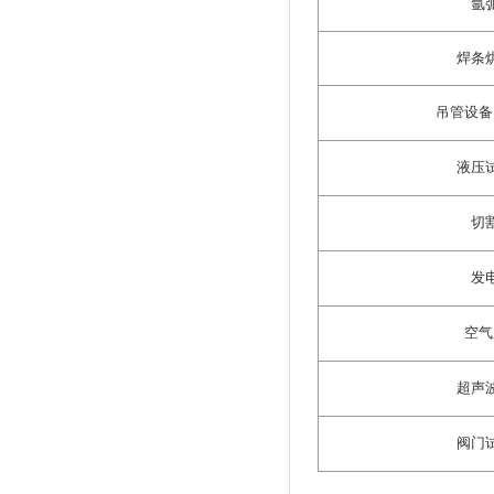
氩
焊条
吊管设备
液压
切
发
空气
超声
阀门