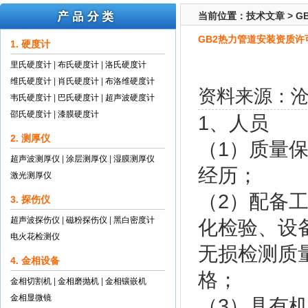
当前位置：
技术文章
>
G
GB2热力管道安装资质许
1. 硬度计
里氏硬度计
|
布氏硬度计
|
洛氏硬度计
维氏硬度计
|
肖氏硬度计
|
布洛维硬度计
资料来源：
韦氏硬度计
|
巴氏硬度计
|
超声波硬度计
邵氏硬度计
|
漆膜硬度计
1、人员
2. 测厚仪
（1）质量
超声波测厚仪
|
涂层测厚仪
|
湿膜测厚仪
经历；
激光测厚仪
（2）配备
3. 探伤仪
超声波探伤仪
|
磁粉探伤仪
|
黑白密度计
化检验、设
电火花检测仪
无损检测质
4. 金相设备
格；
金相切割机
|
金相磨抛机
|
金相镶嵌机
金相显微镜
（3）具有