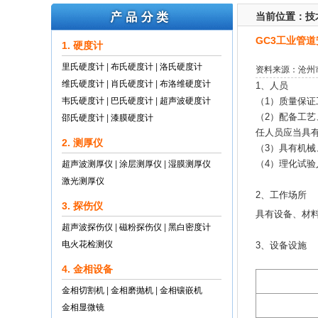
当前位置：
技
GC3工业管
1. 硬度计
里氏硬度计
|
布氏硬度计
|
洛氏硬度计
资料来源：沧州
维氏硬度计
|
肖氏硬度计
|
布洛维硬度计
1、人员
韦氏硬度计
|
巴氏硬度计
|
超声波硬度计
（1）质量保
（2）配备工
邵氏硬度计
|
漆膜硬度计
任人员应当具有
2. 测厚仪
（3）具有机
（4）理化试验
超声波测厚仪
|
涂层测厚仪
|
湿膜测厚仪
激光测厚仪
2、工作场所
3. 探伤仪
具有设备、材料
超声波探伤仪
|
磁粉探伤仪
|
黑白密度计
电火花检测仪
3、设备设施
4. 金相设备
金相切割机
|
金相磨抛机
|
金相镶嵌机
金相显微镜