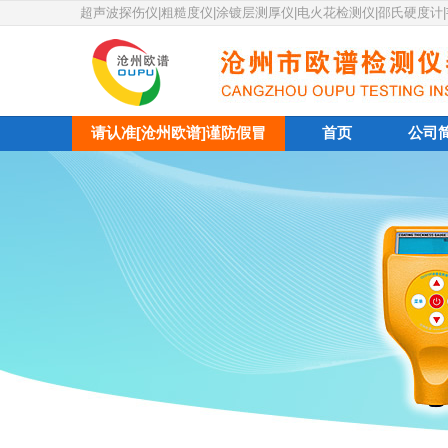
超声波探伤仪|粗糙度仪|涂镀层测厚仪|电火花检测仪|邵氏硬度计
请认准[沧州欧谱]谨防假冒
首页
公司