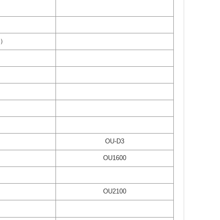
赁）
OU-D3
OU1600
OU2100