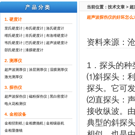
当前位置：
技术文章
>
超
超声波探伤仪的好坏怎么
1. 硬度计
里氏硬度计
|
布氏硬度计
|
洛氏硬度计
维氏硬度计
|
肖氏硬度计
|
布洛维硬度计
资料来源：
韦氏硬度计
|
巴氏硬度计
|
超声波硬度计
邵氏硬度计
|
漆膜硬度计
2. 测厚仪
1．探头的种
超声波测厚仪
|
涂层测厚仪
|
湿膜测厚仪
⑴斜探头：
激光测厚仪
探头。它可
3. 探伤仪
超声波探伤仪
|
磁粉探伤仪
|
黑白密度计
⑵直探头：
电火花检测仪
接收纵波。
4. 金相设备
典型的斜探
金相切割机
|
金相磨抛机
|
金相镶嵌机
金相显微镜
相似，也是