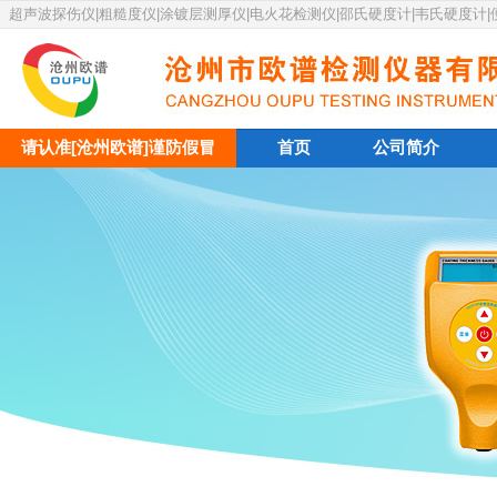
超声波探伤仪|粗糙度仪|涂镀层测厚仪|电火花检测仪|邵氏硬度计|韦氏硬度计
请认准[沧州欧谱]谨防假冒
首页
公司简介