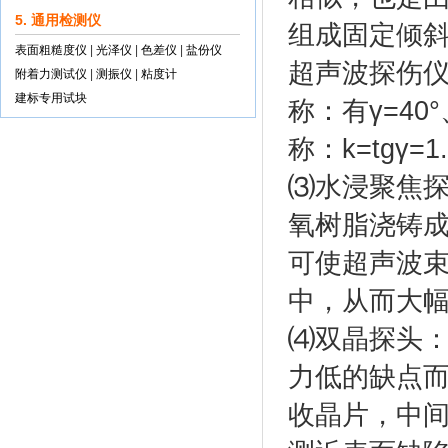
5. 通用检测仪
组成固定倾
表面粗糙度仪
|
光泽仪
|
色差仪
|
盐份仪
超声波探伤
附着力测试仪
|
测振仪
|
粘度计
建标专用试块
称：有γ=40
称：k=tgγ=1
⑶水浸聚焦
氧树脂浇铸
可使超声波
中，从而大
⑷双晶探头
力低的缺点
收晶片，中间