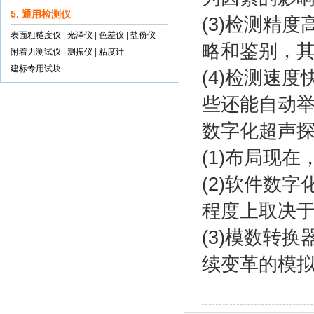
5. 通用检测仪
(3)检测精
表面粗糙度仪
|
光泽仪
|
色差仪
|
盐份仪
略和鉴别，
附着力测试仪
|
测振仪
|
粘度计
建标专用试块
(4)检测速
些还能自动
数字化超声
(1)布局现
(2)软件数
程度上取决
(3)模数转
续变革的模