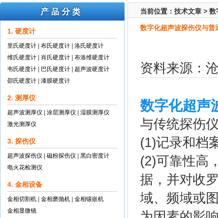
当前位置：
技术文章
>
数
数字化超声波探伤仪与普
1. 硬度计
里氏硬度计
|
布氏硬度计
|
洛氏硬度计
维氏硬度计
|
肖氏硬度计
|
布洛维硬度计
资料来源：
韦氏硬度计
|
巴氏硬度计
|
超声波硬度计
邵氏硬度计
|
漆膜硬度计
2. 测厚仪
数字化超声
超声波测厚仪
|
涂层测厚仪
|
湿膜测厚仪
与传统探伤仪
激光测厚仪
(1)记录和
3. 探伤仪
超声波探伤仪
|
磁粉探伤仪
|
黑白密度计
(2)可靠性
电火花检测仪
据，并对收
4. 金相设备
域、频域或
金相切割机
|
金相磨抛机
|
金相镶嵌机
金相显微镜
为因素的影