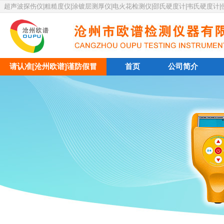
超声波探伤仪|粗糙度仪|涂镀层测厚仪|电火花检测仪|邵氏硬度计|韦氏硬度计
请认准[沧州欧谱]谨防假冒
首页
公司简介