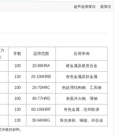
超声波测厚仪
膜厚仪
验力
常数
适用范围
应用举例
g）
100
20-88HRA
硬金属及硬质合金
130
20-100HRB
有色金属及软金属
100
20-70HRC
热处理结构钢、工具钢
100
40-77HRD
表面淬火钢、薄钢
130
60-100HRF
有色金属，沧州欧谱
130
30-94HRG
珠光体铁、铜镍、锌合金
层淬硬的材料。