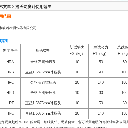
术文章
>
洛氏硬度计使用范围
用范围
市欧谱检测仪器有限公司
用范围
初试验力
主试验力
总试
硬度符号
压头类型
F0（kg）
F1（kg）
F（k
HRA
金钢石圆锥压头
10
50
60
HRB
直径1.5875mm球压头
10
90
100
HRC
金钢石圆锥压头
10
140
150
HRD
金钢石圆锥压头
10
90
100
HRF
直径1.5875mm球压头
10
50
60
HRG
直径1.5875mm球压头
10
140
150
测定硬度超过70HRC的金属，如碳化钨、硬质合金，也可以测定硬的薄板材料及表面