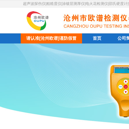
超声波探伤仪|粗糙度仪|涂镀层测厚仪|电火花检测仪|邵氏硬度计
请认准[沧州欧谱]谨防假冒
首页
公司