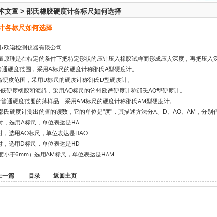
术文章
>
邵氏橡胶硬度计各标尺如何选择
计各标尺如何选择
市欧谱检测仪器有限公司
量原理是在特定的条件下把特定形状的压针压入橡胶试样而形成压入深度，再把压入
普通硬度范围，采用A标尺的硬度计称邵氏A型硬度计。
高硬度范围，采用D标尺的硬度计称邵氏D型硬度计。
于低硬度橡胶和海绵，采用AO标尺的沧州欧谱硬度计称邵氏AO型硬度计。
于普通硬度范围的薄样品，采用AM标尺的硬度计称邵氏AM型硬度计。
邵氏硬度计测出的值的读数，它的单位是"度"，其描述方法分A、D、AO、AM，分别
时，选用A标尺，单位表达是HA
时，选用AO标尺，单位表达是HAO
时，选用D标尺，单位表达是HD
度小于6mm）选用AM标尺，单位表达是HAM
上一篇
目录
返回主页