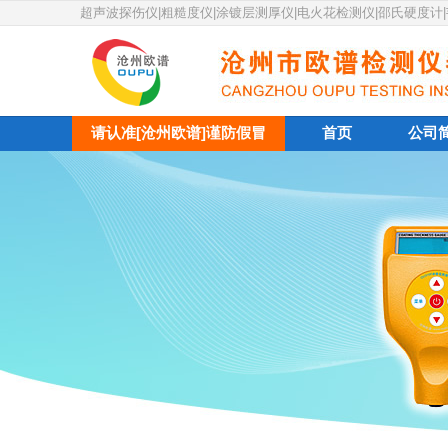
超声波探伤仪|粗糙度仪|涂镀层测厚仪|电火花检测仪|邵氏硬度计
请认准[沧州欧谱]谨防假冒
首页
公司