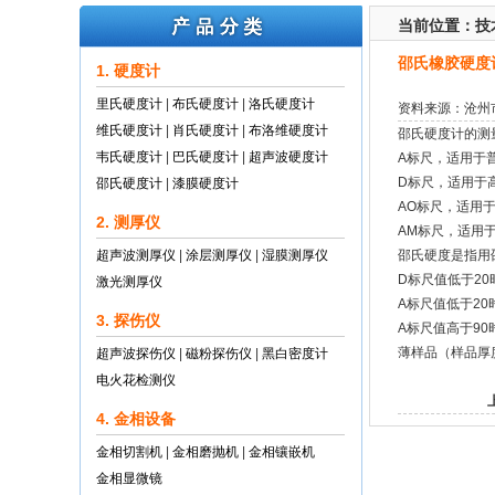
当前位置：
技
邵氏橡胶硬度
1. 硬度计
里氏硬度计
|
布氏硬度计
|
洛氏硬度计
资料来源：沧州
维氏硬度计
|
肖氏硬度计
|
布洛维硬度计
邵氏硬度计的测
韦氏硬度计
|
巴氏硬度计
|
超声波硬度计
A标尺，适用于
D标尺，适用于
邵氏硬度计
|
漆膜硬度计
AO标尺，适用
2. 测厚仪
AM标尺，适用
超声波测厚仪
|
涂层测厚仪
|
湿膜测厚仪
邵氏硬度是指用
D标尺值低于20
激光测厚仪
A标尺值低于20
3. 探伤仪
A标尺值高于90
薄样品（样品厚
超声波探伤仪
|
磁粉探伤仪
|
黑白密度计
电火花检测仪
4. 金相设备
金相切割机
|
金相磨抛机
|
金相镶嵌机
金相显微镜