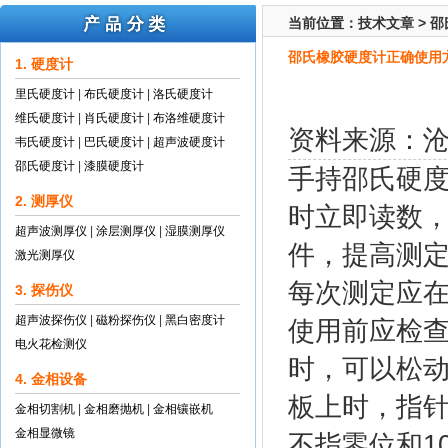
当前位置：
技术文章
>
邵
邵氏橡胶硬度计正确使用
1. 硬度计
里氏硬度计
|
布氏硬度计
|
洛氏硬度计
维氏硬度计
|
肖氏硬度计
|
布洛维硬度计
资料来源：
韦氏硬度计
|
巴氏硬度计
|
超声波硬度计
邵氏硬度计
|
漆膜硬度计
手持
邵氏硬
2. 测厚仪
时立即读数，
超声波测厚仪
|
涂层测厚仪
|
湿膜测厚仪
件，提高测
激光测厚仪
每次测定应
3. 探伤仪
超声波探伤仪
|
磁粉探伤仪
|
黑白密度计
使用前应检查
电火花检测仪
时，可以松动
4. 金相设备
板上时，指针
金相切割机
|
金相磨抛机
|
金相镶嵌机
金相显微镜
不指零位和1