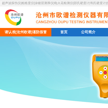
超声波探伤仪|粗糙度仪|涂镀层测厚仪|电火花检测仪|邵氏硬度计|韦氏硬度计
请认准[沧州欧谱]谨防假冒
首页
公司简介