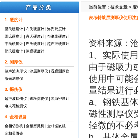
当前位置：
技术文章
>
麦
麦考特镀层测厚仪使用注
1. 硬度计
里氏硬度计
|
布氏硬度计
|
洛氏硬度计
维氏硬度计
|
肖氏硬度计
|
布洛维硬度计
资料来源：
韦氏硬度计
|
巴氏硬度计
|
超声波硬度计
邵氏硬度计
|
漆膜硬度计
1、实际使
2. 测厚仪
由于磁吸力
超声波测厚仪
|
涂层测厚仪
|
湿膜测厚仪
使用中可能
激光测厚仪
量结果进行
3. 探伤仪
超声波探伤仪
|
磁粉探伤仪
|
黑白密度计
a、钢铁基
电火花检测仪
磁性测厚仪
4. 金相设备
轻微的不必
金相切割机
|
金相磨抛机
|
金相镶嵌机
金相显微镜
b、基体金