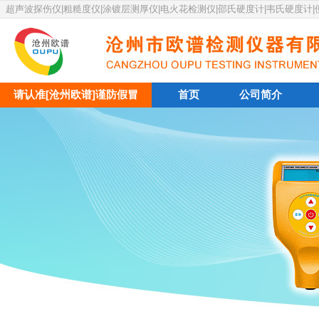
超声波探伤仪|粗糙度仪|涂镀层测厚仪|电火花检测仪|邵氏硬度计|韦氏硬度计
请认准[沧州欧谱]谨防假冒
首页
公司简介