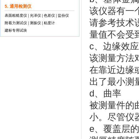
5. 通用检测仪
该仪器有一
表面粗糙度仪
|
光泽仪
|
色差仪
|
盐份仪
请参考技术
附着力测试仪
|
测振仪
|
粘度计
建标专用试块
量值不会受
c、边缘效应
该测量方法
在靠近边缘
出了最小测
d、曲率
被测量件的
小。尽管仪
e、覆盖层