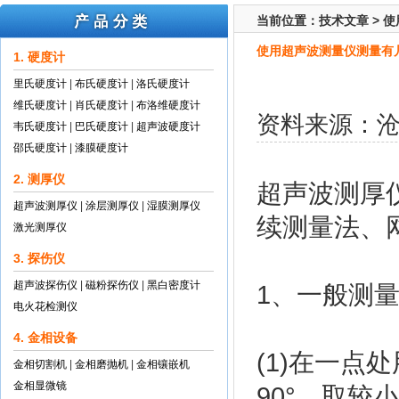
当前位置：
技术文章
>
使
使用超声波测量仪测量有
1. 硬度计
里氏硬度计
|
布氏硬度计
|
洛氏硬度计
维氏硬度计
|
肖氏硬度计
|
布洛维硬度计
资料来源：
韦氏硬度计
|
巴氏硬度计
|
超声波硬度计
邵氏硬度计
|
漆膜硬度计
2. 测厚仪
超声波测厚
超声波测厚仪
|
涂层测厚仪
|
湿膜测厚仪
续测量法、
激光测厚仪
3. 探伤仪
超声波探伤仪
|
磁粉探伤仪
|
黑白密度计
1、一般测
电火花检测仪
4. 金相设备
(1)在一
金相切割机
|
金相磨抛机
|
金相镶嵌机
金相显微镜
90°，取较