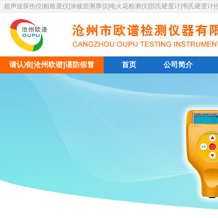
超声波探伤仪|粗糙度仪|涂镀层测厚仪|电火花检测仪|邵氏硬度计|韦氏硬度计
请认准[沧州欧谱]谨防假冒
首页
公司简介