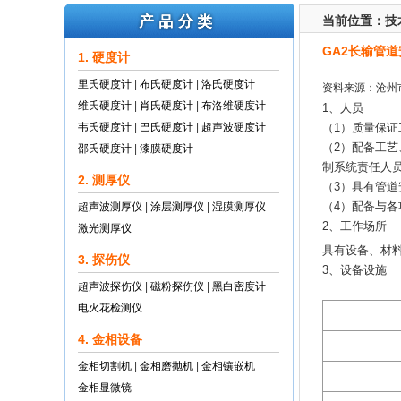
当前位置：
技
GA2长输管
1. 硬度计
里氏硬度计
|
布氏硬度计
|
洛氏硬度计
资料来源：沧州
维氏硬度计
|
肖氏硬度计
|
布洛维硬度计
1、人员
韦氏硬度计
|
巴氏硬度计
|
超声波硬度计
（1）质量保
（2）配备工
邵氏硬度计
|
漆膜硬度计
制系统责任人员
2. 测厚仪
（3）具有管道
（4）配备与
超声波测厚仪
|
涂层测厚仪
|
湿膜测厚仪
2、工作场所
激光测厚仪
具有设备、材料
3. 探伤仪
3、设备设施
超声波探伤仪
|
磁粉探伤仪
|
黑白密度计
电火花检测仪
4. 金相设备
金相切割机
|
金相磨抛机
|
金相镶嵌机
金相显微镜