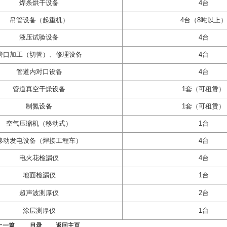
焊条烘干设备
4台
吊管设备（起重机）
4台（8吨以上）
液压试验设备
4台
管口加工（切管）、修理设备
4台
管道内对口设备
4台
管道真空干燥设备
1套（可租赁）
制氮设备
1套（可租赁）
空气压缩机（移动式）
1台
移动发电设备（焊接工程车）
4台
电火花检漏仪
4台
地面检漏仪
1台
超声波测厚仪
2台
涂层测厚仪
1台
上一篇
目录
返回主页