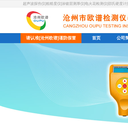
超声波探伤仪|粗糙度仪|涂镀层测厚仪|电火花检测仪|邵氏硬度计
请认准[沧州欧谱]谨防假冒
首页
公司