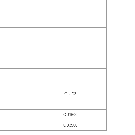
OU-D3
OU1600
OU3500