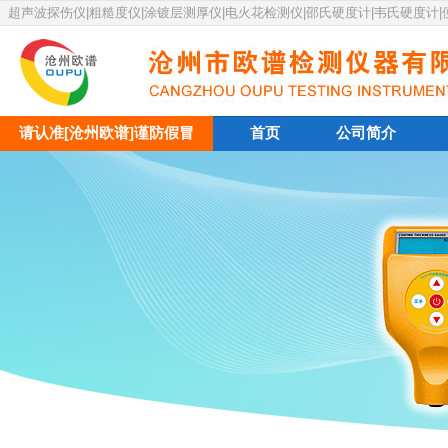
超声波探伤仪|粗糙度仪|涂镀层测厚仪|电火花检测仪|邵氏硬度计|韦氏硬度计
请认准[沧州欧谱]谨防假冒
首页
公司简介