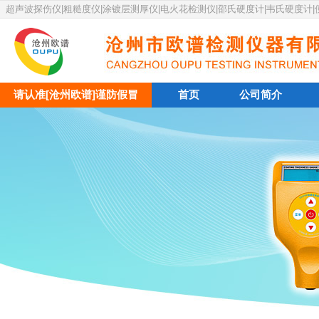
超声波探伤仪|粗糙度仪|涂镀层测厚仪|电火花检测仪|邵氏硬度计|韦氏硬度计
请认准[沧州欧谱]谨防假冒
首页
公司简介