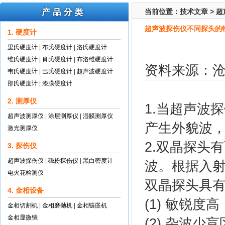
当前位置：
技术文章
>
超
超声波探伤仪不同探头的
1. 硬度计
里氏硬度计
|
布氏硬度计
|
洛氏硬度计
维氏硬度计
|
肖氏硬度计
|
布洛维硬度计
资料来源：
韦氏硬度计
|
巴氏硬度计
|
超声波硬度计
邵氏硬度计
|
漆膜硬度计
2. 测厚仪
1.当超声波
超声波测厚仪
|
涂层测厚仪
|
湿膜测厚仪
产生外貌波
激光测厚仪
2.双晶探头
3. 探伤仪
超声波探伤仪
|
磁粉探伤仪
|
黑白密度计
波。根据入
电火花检测仪
双晶探头具
4. 金相设备
(1) 敏锐度高
金相切割机
|
金相磨抛机
|
金相镶嵌机
金相显微镜
(2) 杂波少