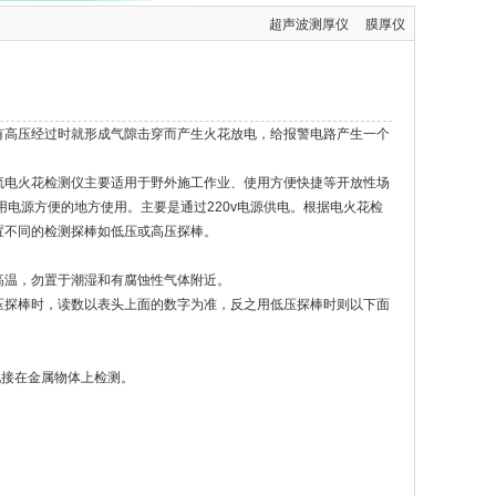
超声波测厚仪
膜厚仪
有高压经过时就形成气隙击穿而产生火花放电，给报警电路产生一个
流电火花检测仪主要适用于野外施工作业、使用方便快捷等开放性场
电源方便的地方使用。主要是通过220v电源供电。根据电火花检
置不同的检测探棒如低压或高压探棒。
高温，勿置于潮湿和有腐蚀性气体附近。
压探棒时，读数以表头上面的数字为准，反之用低压探棒时则以下面
良好地接在金属物体上检测。
试。