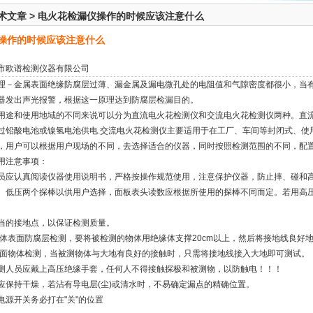
术文章
>
电火花检漏仪操作的时候应该注意什么
操作的时候应该注意什么
市欧谱检测仪器有限公司
理－金属表面绝缘防腐层过薄、漏金属及漏电微孔处的电阻值和气隙密度都很小，当
器发出声光报警，根据这一原理达到防腐层检漏目的。
用途和使用地域的不同来说可以分为直流电火花检测仪和交流电火花检测仪两种。直
过铅酸电池或镍氢电池供电.交流电火花检测仪主要适用于在工厂、车间等封闭式、使用
，用户可以根据用户现场的不同，去选择适合的仪器，同时按照检测范围的不同，配
用注意事项：
员应认真阅读仪器使用说明书，严格按操作规范使用，注意保护仪器，防止摔、碰和
、低压两个探棒以供用户选择，面板表头读数应根据所使用的探棒不同而定。若用高
适当的接地点，以保证检测质量。
属物体表面防腐层检测，要将被检测的物体用绝缘体支撑20cm以上，然后将接地线
或平面物体检测，当被测物体与大地有良好的接触时，只需将接地线接入大地即可测
检测人员应戴上高压绝缘手套，任何人不得接触探极和被测物，以防触电！！！
应保持干燥，若沾有导电层(尘)或清水时，不易确定漏点的精确位置。
电源开关务必打在"关"的位置