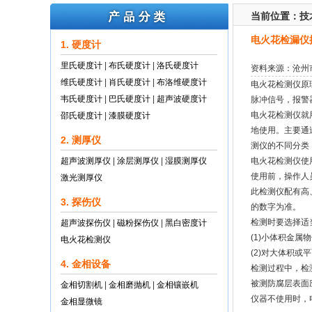
当前位置：
技
电火花检漏仪
1. 硬度计
里氏硬度计
|
布氏硬度计
|
洛氏硬度计
资料来源：沧州
维氏硬度计
|
肖氏硬度计
|
布洛维硬度计
电火花检测仪原
韦氏硬度计
|
巴氏硬度计
|
超声波硬度计
脉冲信号，报警
电火花检测仪就
邵氏硬度计
|
漆膜硬度计
地使用。主要通
2. 测厚仪
测仪的不同分类
超声波测厚仪
|
涂层测厚仪
|
湿膜测厚仪
电火花检测仪使
使用前，操作人
激光测厚仪
此检测仪配有高
3. 探伤仪
的数字为准。
检测时要选择
超声波探伤仪
|
磁粉探伤仪
|
黑白密度计
(1)小体积金
电火花检测仪
(2)对大体积
4. 金相设备
检测过程中，
被测防腐层表面
金相切割机
|
金相磨抛机
|
金相镶嵌机
仪器不使用时，
金相显微镜