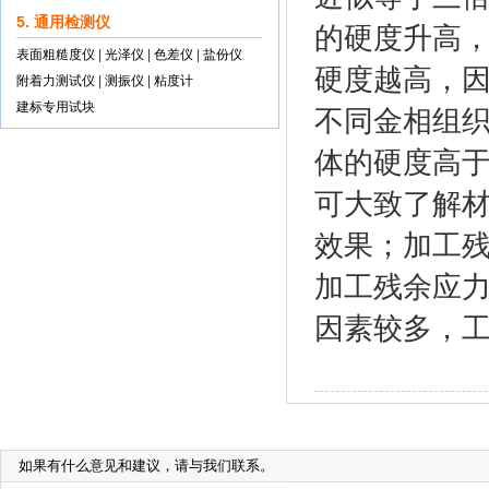
5. 通用检测仪
的硬度升高
表面粗糙度仪
|
光泽仪
|
色差仪
|
盐份仪
硬度越高，
附着力测试仪
|
测振仪
|
粘度计
建标专用试块
不同金相组
体的硬度高
可大致了解
效果；加工
加工残余应
因素较多，
如果有什么意见和建议，请与我们联系。