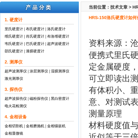
当前位置：
技术文章
>
H
HRS-150洛氏硬度计如
1. 硬度计
里氏硬度计
|
布氏硬度计
|
洛氏硬度计
维氏硬度计
|
肖氏硬度计
|
布洛维硬度计
资料来源：
韦氏硬度计
|
巴氏硬度计
|
超声波硬度计
邵氏硬度计
|
漆膜硬度计
便携式里氏
2. 测厚仪
定金属硬度
超声波测厚仪
|
涂层测厚仪
|
湿膜测厚仪
可立即读出
激光测厚仪
有体积小、
3. 探伤仪
超声波探伤仪
|
磁粉探伤仪
|
黑白密度计
意、对测试
电火花检测仪
测量原理
4. 金相设备
材料硬度值
金相切割机
|
金相磨抛机
|
金相镶嵌机
金相显微镜
近似等于三