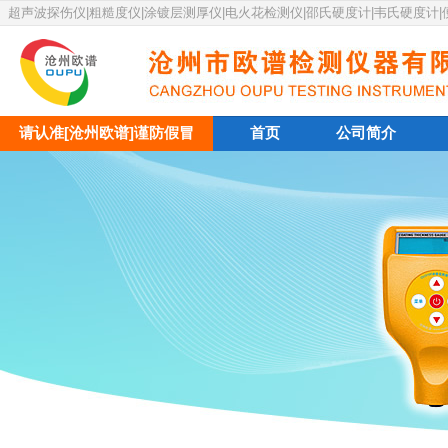
超声波探伤仪|粗糙度仪|涂镀层测厚仪|电火花检测仪|邵氏硬度计|韦氏硬度计
请认准[沧州欧谱]谨防假冒
首页
公司简介