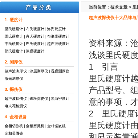
当前位置：
技术文章
>
里
超声波探伤仪十大品牌与
1. 硬度计
里氏硬度计
|
布氏硬度计
|
洛氏硬度计
维氏硬度计
|
肖氏硬度计
|
布洛维硬度计
资料来源：
韦氏硬度计
|
巴氏硬度计
|
超声波硬度计
邵氏硬度计
|
漆膜硬度计
浅谈
里氏硬
2. 测厚仪
1 引言
超声波测厚仪
|
涂层测厚仪
|
湿膜测厚仪
里氏硬度计
激光测厚仪
产品型号、
3. 探伤仪
超声波探伤仪
|
磁粉探伤仪
|
黑白密度计
意的事项，
电火花检测仪
2 里氏硬度
4. 金相设备
里氏硬度计
金相切割机
|
金相磨抛机
|
金相镶嵌机
金相显微镜
和显示装置