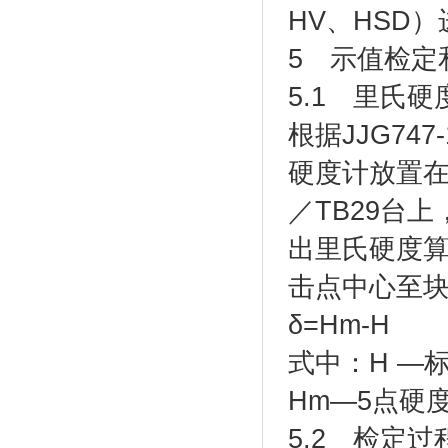
HV、HSD
5 示值检定
5.1 里氏
根据JJG7
硬度计放置在稳
／TB29台
出里氏硬度算
击点中心至块
δ=Hm-H
式中：H —
Hm—5点硬
5.2 检定