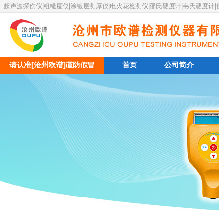
超声波探伤仪|粗糙度仪|涂镀层测厚仪|电火花检测仪|邵氏硬度计|韦氏硬度计
请认准[沧州欧谱]谨防假冒
首页
公司简介