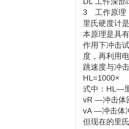
DL 工件深
3 工作原理
里氏硬度计
本原理是具
作用下冲击试
度，再利用
跳速度与冲
HL=1000×
式中：HL—
vR —冲击
vA —冲击
但现在的里