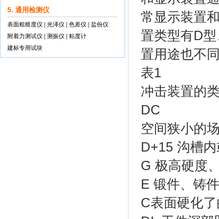
5. 通用检测仪
常显示装置
表面粗糙度仪
|
光泽仪
|
色差仪
|
盐份仪
置类型有D型
附着力测试仪
|
测振仪
|
粘度计
建标专用试块
置用途也不同
表1
冲击装置的类
DC
空间狭小的
D+15 沟
G 极高硬度
E 锻件、铸
C表面硬化