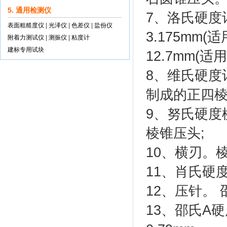
5. 通用检测仪
7、洛氏硬度计
表面粗糙度仪
|
光泽仪
|
色差仪
|
盐份仪
3.175mm(
附着力测试仪
|
测振仪
|
粘度计
建标专用试块
12.7mm(
8、维氏硬度
制成的正四棱
9、努氏硬度
棱锥压头;
10、横刃。
11、肖氏硬
12、压针。
13、邵氏A