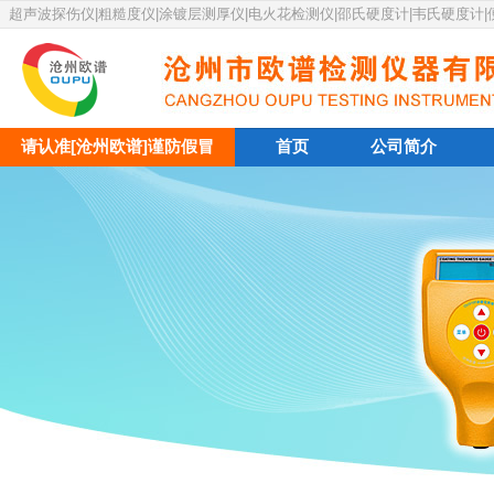
超声波探伤仪|粗糙度仪|涂镀层测厚仪|电火花检测仪|邵氏硬度计|韦氏硬度计
请认准[沧州欧谱]谨防假冒
首页
公司简介