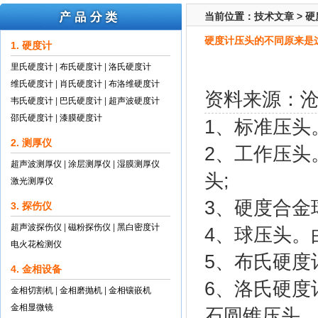
当前位置：
技术文章
>
硬
硬度计压头的不同原来是
1. 硬度计
里氏硬度计
|
布氏硬度计
|
洛氏硬度计
维氏硬度计
|
肖氏硬度计
|
布洛维硬度计
资料来源：
韦氏硬度计
|
巴氏硬度计
|
超声波硬度计
邵氏硬度计
|
漆膜硬度计
1、标准压头
2. 测厚仪
2、工作压头
超声波测厚仪
|
涂层测厚仪
|
湿膜测厚仪
头;
激光测厚仪
3、硬度合金
3. 探伤仪
超声波探伤仪
|
磁粉探伤仪
|
黑白密度计
4、球压头。
电火花检测仪
5、布氏硬度
4. 金相设备
6、洛氏硬度
金相切割机
|
金相磨抛机
|
金相镶嵌机
金相显微镜
石圆锥压头。(