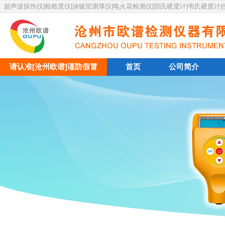
超声波探伤仪|粗糙度仪|涂镀层测厚仪|电火花检测仪|邵氏硬度计|韦氏硬度计
请认准[沧州欧谱]谨防假冒
首页
公司简介