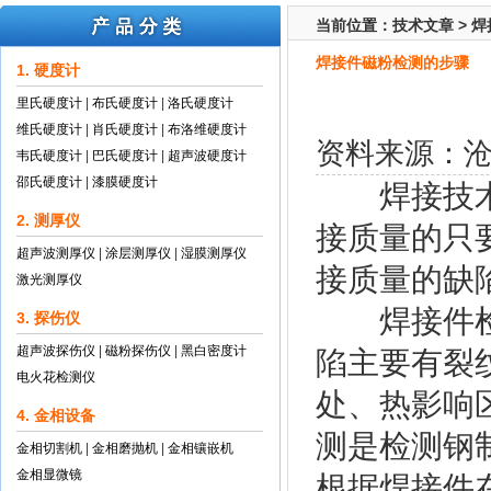
当前位置：
技术文章
>
焊
焊接件磁粉检测的步骤
1. 硬度计
里氏硬度计
|
布氏硬度计
|
洛氏硬度计
维氏硬度计
|
肖氏硬度计
|
布洛维硬度计
资料来源：
韦氏硬度计
|
巴氏硬度计
|
超声波硬度计
邵氏硬度计
|
漆膜硬度计
焊接技术广
2. 测厚仪
接质量的只
超声波测厚仪
|
涂层测厚仪
|
湿膜测厚仪
接质量的缺
激光测厚仪
焊接件检测
3. 探伤仪
超声波探伤仪
|
磁粉探伤仪
|
黑白密度计
陷主要有裂
电火花检测仪
处、热影响
4. 金相设备
测是检测钢
金相切割机
|
金相磨抛机
|
金相镶嵌机
金相显微镜
根据焊接件