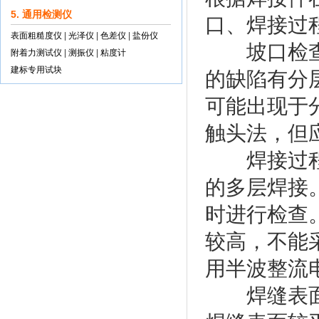
5. 通用检测仪
口、焊接过
表面粗糙度仪
|
光泽仪
|
色差仪
|
盐份仪
坡口检查是
附着力测试仪
|
测振仪
|
粘度计
建标专用试块
的缺陷有分
可能出现于
触头法，但
焊接过程中
的多层焊接
时进行检查
较高，不能
用半波整流
焊缝表面质